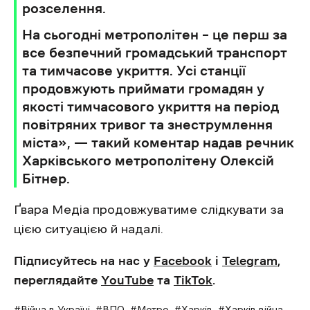
розселення.
На сьогодні метрополітен – це перш за
все безпечний громадський транспорт
та тимчасове укриття. Усі станції
продовжують приймати громадян у
якості тимчасового укриття на період
повітряних тривог та знеструмлення
міста», — такий коментар надав речник
Харківського метрополітену Олексій
Бітнер.
Ґвара Медіа продовжуватиме слідкувати за
цією ситуацією й надалі.
Підписуйтесь на нас у
Facebook
і
Telegram
,
переглядайте
YouTube
та
TikTok
.
Війна в Україні
ВПО
Метро
Харків
Харків війна