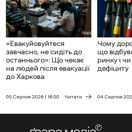
«Евакуйовуйтеся
Чому доро
завчасно, не сидіть до
що відбув
останнього»: Що чекає
ринку і чи
на людей після евакуації
дефіциту
до Харкова
05 Cерпня 2026 | 16:00
Читати
04 Cерпня 2026