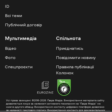
ID
Всі теми
Публічний договір
Мультимедіа
Спільнота
Відео
Приєднатись
Фото
Повідомити новину
Спецпроєкти
Правила публікації
Колонок
Усі права захищені. ©2016-2026. Ґвара Медіа. Використання матеріалів сайту
дозволяється лише за наявності активного посилання на “Ґвара Медіа” не
нижче другого абзацу. Використання контенту цифрових платформ дозволено
за наявності текстового підпису. Використання контенту для документальних