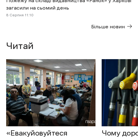
Пожежу на складі видавництва «Ранок» у Харкові
загасили на сьомий день
8 Cерпня 11:10
Більше новин
Читай
«Евакуйовуйтеся
Чому доро