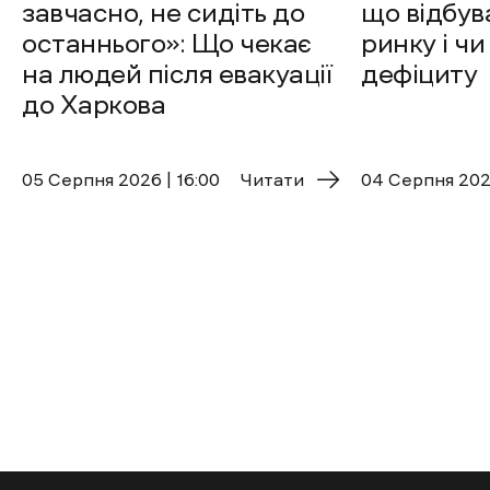
завчасно, не сидіть до
що відбув
останнього»: Що чекає
ринку і чи
на людей після евакуації
дефіциту
до Харкова
05 Cерпня 2026 | 16:00
Читати
04 Cерпня 2026