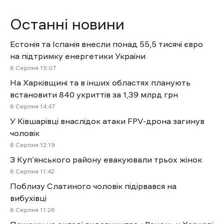
Останні новини
Естонія та Іспанія внесли понад 55,5 тисячі євро
на підтримку енергетики України
8 Cерпня 15:07
На Харківщині та в інших областях планують
встановити 840 укриттів за 1,39 млрд грн
8 Cерпня 14:47
У Ківшарівці внаслідок атаки FPV-дрона загинув
чоловік
8 Cерпня 12:19
З Куп’янського району евакуювали трьох жінок
8 Cерпня 11:42
Поблизу Слатиного чоловік підірвався на
вибухівці
8 Cерпня 11:26