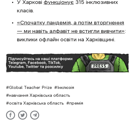
У Харкові
функціонує
315 інклюзивних
класів.
«Спочатку пандемія, а потім вторгнення
— ми навіть алфавіт не встигли вивчити»
:
виклики офлайн освіти на Харківщині.
Global Teacher Prize
Інклюзія
навчання Харківська область
освіта Харківська область
премія