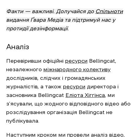
Факти — важливі. Долучайся до
Спільноти
видання Ґвара Медіа та підтримуй нас у
протидії дезінформації
.
Аналіз
Перевіривши офіційні
ресурси
Bellingcat,
незалежного
міжнародного колективу
дослідників, слідчих і громадянських
журналістів, а також
ресурси
директора і
засновника Bellingcat
Еліота Хіггінса
, ми
з’ясували, що жодного відповідного відео або
розслідування організація Bellingcat не
публікувала.
Наступним кроком ми провели аналіз відео,