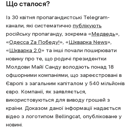
Що сталося?
Із 30 квітня пропагандистські Telegram-
канали, які систематично
публікують
російську пропаганду, зокрема «
Медведь
»,
«
Одесса Zа Победу!
», «
Шкварка News
»,
«
Шкварка 2.0
» та інші почали поширювати
новину про те, що родичі президентки
Молдови Майї Санду володіють понад 18
офшорними компаніями, що зареєстровані в
Європі з загальним капіталом у 540 мільйонів
євро. Компанії, як заявляється,
використовуються для виводу грошей з
країни. Доказом даної інформації надається
відео з логотипом Bellingcat, опубліковане у
новині.