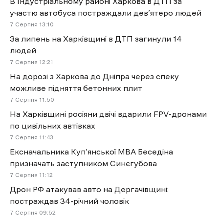
В Індустріальному районі Харкова в ДТП за
участю автобуса постраждали дев’ятеро людей
7 Cерпня 13:10
За липень на Харківщині в ДТП загинули 14
людей
7 Cерпня 12:21
На дорозі з Харкова до Дніпра через спеку
можливе підняття бетонних плит
7 Cерпня 11:50
На Харківщині росіяни двічі вдарили FPV-дронами
по цивільних автівках
7 Cерпня 11:43
Ексначальника Куп’янської МВА Беседіна
призначать заступником Синєгубова
7 Cерпня 11:12
Дрон РФ атакував авто на Дергачівщині:
постраждав 34-річний чоловік
7 Cерпня 09:52