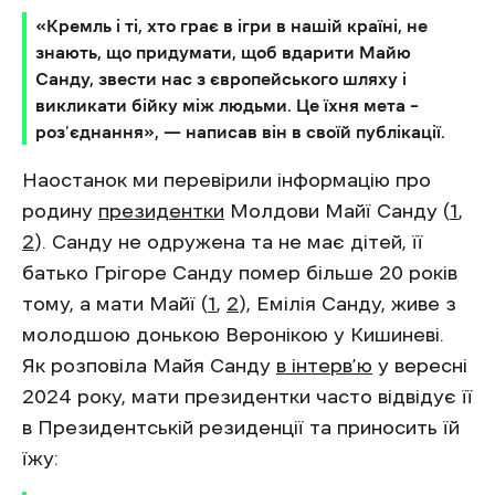
«Кремль і ті, хто грає в ігри в нашій країні, не
знають, що придумати, щоб вдарити Майю
Санду, звести нас з європейського шляху і
викликати бійку між людьми. Це їхня мета –
роз’єднання», — написав він в своїй публікації.
Наостанок ми перевірили інформацію про
родину
президентки
Молдови Майї Санду (
1
,
2
). Санду не одружена та не має дітей, її
батько Грігоре Санду помер більше 20 років
тому, а мати Майї (
1
,
2
), Емілія Санду, живе з
молодшою донькою Веронікою у Кишиневі.
Як розповіла Майя Санду
в інтерв’ю
у вересні
2024 року, мати президентки часто відвідує її
в Президентській резиденції та приносить їй
їжу: