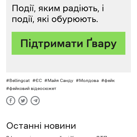
Bellingcat
ЄС
Майя Санду
Молдова
фейк
фейковий відеосюжет
Останні новини