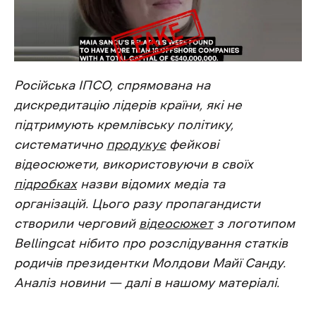
Російська ІПСО, спрямована на
дискредитацію лідерів країни, які не
підтримують кремлівську політику,
систематично
продукує
фейкові
відеосюжети, використовуючи в своїх
підробках
назви відомих медіа та
організацій.
Цього разу пропагандисти
створили черговий
відеосюжет
з логотипом
Bellingcat нібито про розслідування статків
родичів президентки Молдови Майї Санду.
Аналіз новини — далі в нашому матеріалі.