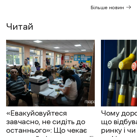
Більше новин
Читай
«Евакуйовуйтеся
Чому доро
завчасно, не сидіть до
що відбув
останнього»: Що чекає
ринку і чи