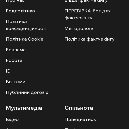
Про нас
Відділ фактчекінгу
Редполітика
ПЕРЕВІРКА: бот для
фактчекінгу
Політика
конфіденційності
Методологія
Політика Cookie
Політика фактчекінгу
Реклама
Робота
ID
Всі теми
Публічний договір
Мультимедіа
Спільнота
Відео
Приєднатись