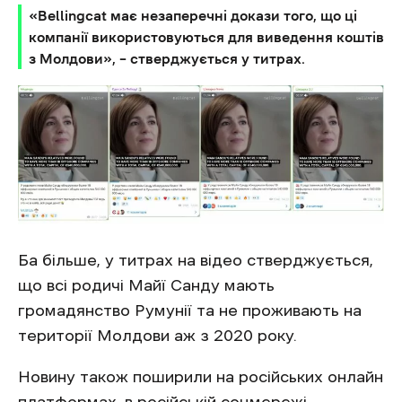
«Bellingcat має незаперечні докази того, що ці
компанії використовуються для виведення коштів
з Молдови», – стверджується у титрах.
Ба більше, у титрах на відео стверджується,
що всі родичі Майї Санду мають
громадянство Румунії та не проживають на
території Молдови аж з 2020 року.
Новину також поширили на російських онлайн
платформах
, в російській соцмережі