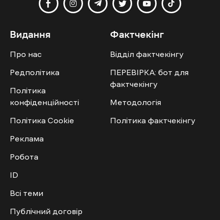
Видання
Фактчекінг
Про нас
Відділ фактчекінгу
Редполітика
ПЕРЕВІРКА: бот для
фактчекінгу
Політика
конфіденційності
Методологія
Політика Cookie
Політика фактчекінгу
Реклама
Робота
ID
Всі теми
Публічний договір