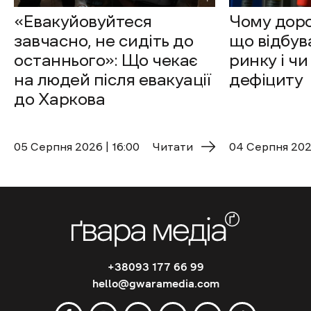
«Евакуйовуйтеся
Чому доро
завчасно, не сидіть до
що відбув
останнього»: Що чекає
ринку і чи
на людей після евакуації
дефіциту
до Харкова
05 Cерпня 2026 | 16:00
Читати
04 Cерпня 2026
+38093 177 66 99
hello@gwaramedia.com