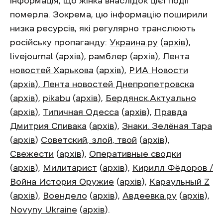
інформація, що жінка внаслідок цієї події
померла. Зокрема, цю інформацію поширили
низка ресурсів, які регулярно транслюють
російську пропаганду:
Украина.ру
(
архів
),
livejournal
(
архів
),
рамблер
(
архів
),
Лента
новостей Харькова
(
архів
),
РИА Новости
(
архів
),
Лента новостей Днепропетровска
(
архів
),
pikabu
(
архів
),
Бердянск.Актуально
(
архів
),
Типичная Одесса
(
архів
),
Правда
Дмитрия Спивака
(
архів
),
Знаки. Зелёная Тара
(
архів
)
Советский, злой, твой
(
архів
),
Свежести
(
архів
),
Оперативные сводки
(
архів
),
Милитарист
(
архів
),
Кирилл Фёдоров /
Война История Оружие
(
архів
),
Караульный Z
(
архів
),
Воендело
(
архів
),
Авдеевка.ру
(
архів
),
Novyny Ukraine
(
архів
).