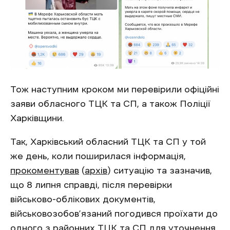
Тож наступним кроком ми перевірили офіційні
заяви обласного ТЦК та СП, а також Поліції
Харківщини.
Так, Харківський обласний ТЦК та СП у той
же день, коли поширилася інформація,
прокоментував
(
архів
) ситуацію та зазначив,
що 8 липня справді, після перевірки
військово-облікових документів,
військовозобов’язаний погодився проїхати до
одного з районних ТЦК та СП для уточнення