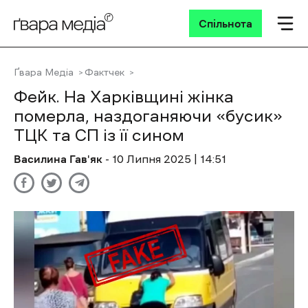
Спільнота
Ґвара Медіа
Фактчек
Фейк. На Харківщині жінка
померла, наздоганяючи «бусик»
ТЦК та СП із її сином
Василина Гав'як
- 10 Липня 2025 | 14:51