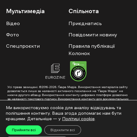
Мультимедіа
Спільнота
Відео
Приєднатись
Фото
Повідомити новину
Спецпроєкти
Правила публікації
Колонок
Усі права захищені. ©2016-2026. Ґвара Медіа. Використання матеріалів сайту
дозволяється лише за наявності активного посилання на “Ґвара Медіа” не
нижче другого абзацу. Використання контенту цифрових платформ дозволено
за наявності текстового підпису. Використання контенту для документальних
фільмів та інтегрованих продуктів дозволяється за умови отримання
схвалення від редакції.
Ми використовуємо cookie для аналізу відвідувань та
поліпшення контенту. Ваша згода допомагає нам бути
Суб’єкт у сфері онлайн-медіа; ідентифікатор медіа – R40-01353. Поштова
адреса: ГО «Ґвара Медіа», 61057, Харків, вул. Гоголя, 14, абонентська скринька
кращими. Детальніше — у
Політиці cookie
.
№7400
Підкинь нам тему на пошту – hello@gwaramedia.com
Прийняти всі
Відхилити всі
Модернізація сайту: