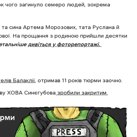
док чого загинуло семеро людей, зокрема
 та сина Артема Морозових, тата Руслана й
шової. На прощання з родиною прийшли десятки
етальніше
дивіться у фоторепортажі.
елів Балаклії
, отримав 11 років тюрми заочно.
ову ХОВА Синєгубова
зробили закритим.