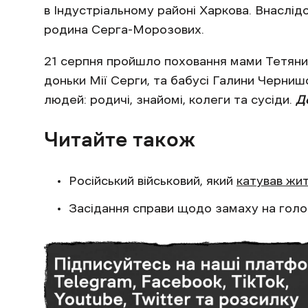
в Індустріальному районі Харкова. Внаслі
родина Серга-Морозових.
21 серпня пройшло поховання мами Тетяни
доньки Мії Серги, та бабусі Галини Черни
людей: родичі, знайомі, колеги та сусіди.
Д
Читайте також
Російський військовий, який
катував жит
Засідання справи щодо замаху на гол