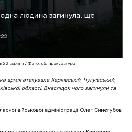
 одна людина загинула, ще
:22
ні 22 серпня / Фото: облпрокуратура
а армія атакувала Харківській, Чугуївський,
івської області. Внаслідок чого загинули та
асної військової адміністрації
Олег Синєгубов
или дронами-камікадзе по селищу
Курганне