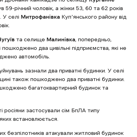
 59-річний чоловік, а жінки 53, 60 та 62 років
. У селі
Митрофанівка
Купʼянського району від
вік.
Чугуїв
та селище
Малинівка
, попередньо,
 пошкоджено два цивільні підприємства, які не
оджено автомобіль.
йнувань зазнали два приватні будинки. У селі
щині також пошкоджено два приватні будинки.
шкоджено багатоквартирний будинок та
і росіяни застосували сім БпЛА типу
 яких встановлюється.
ких безпілотників атакували житловий будинок