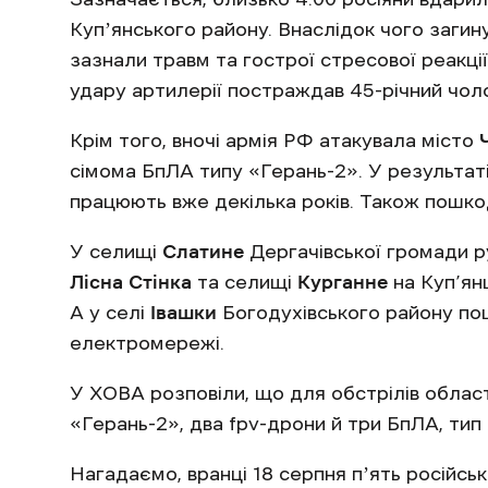
Купʼянського району. Внаслідок чого загинув
зазнали травм та гострої стресової реакції
удару артилерії постраждав 45-річний чоло
Крім того, вночі армія РФ атакувала місто
сімома БпЛА типу «Герань-2». У результаті
працюють вже декілька років. Також пошк
У селищі
Слатине
Дергачівської громади ру
Лісна Стінка
та селищі
Курганне
на Куп’ян
А у селі
Івашки
Богодухівського району по
електромережі.
У ХОВА розповіли, що для обстрілів област
«Герань-2», два fpv-дрони й три БпЛА, тип
Нагадаємо, вранці 18 серпня пʼять російсь