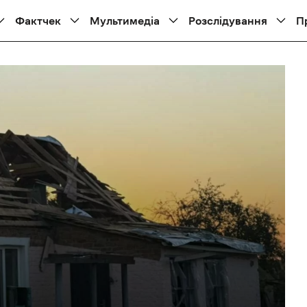
Фактчек
Мультимедіа
Розслідування
П