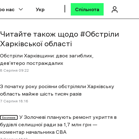
ро нас
Укр
Спільнота
Читайте також щодо #
Обстріли
Харківської області
Обстріли Харківщини: двоє загиблих,
дев’ятеро постраждалих
8 Cерпня 09:22
З початку року росіяни обстріляли Харківську
область майже шість тисяч разів
7 Cерпня 18:16
У Золочеві планують ремонт укриття в
Ексклюзив
будівлі селищної ради за 1,7 млн грн —
коментар начальника СВА