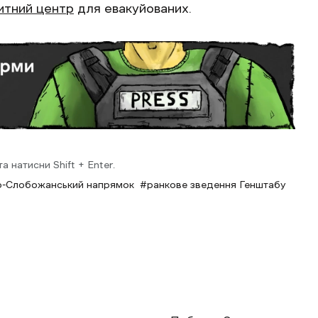
итний центр
для евакуйованих.
 натисни Shift + Enter.
о-Слобожанський напрямок
ранкове зведення Генштабу