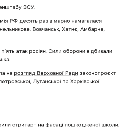
Генштабу ЗСУ.
ія РФ десять разів марно намагалася
нельникове, Вовчанськ, Хатнє, Амбарне,
п’ять атак росіян. Сили оборони відбивали
ька.
ла на
розгляд Верховної Ради
законопроєкт
етровської, Луганської та Харківської
рили стритарт на фасаді пошкодженої школи.