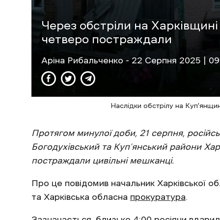
Через обстріли на Харківщині
четверо постраждали
Аріна Рибальченко
- 22 Cерпня 2025 | 09
Наслідки обстрілу на Куп'янщи
Протягом минулої доби, 21 серпня, російськ
Богодухівський та Куп’янський райони Харк
постраждали цивільні мешканці.
Про це повідомив начальник Харківської обл
та Харківська обласна
прокуратура
.
Зазначається, близько 4:00 росіяни вдар