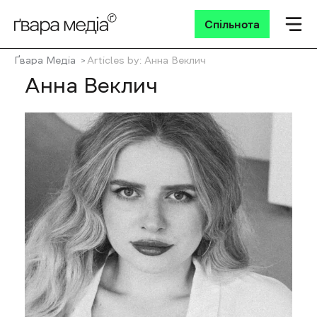
Спільнота
Ґвара Медіа
Articles by: Анна Веклич
Анна Веклич