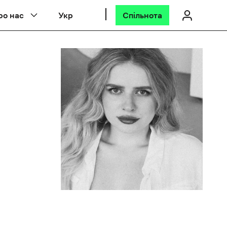
ро нас
Укр
Спільнота