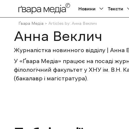
Новини
Тексти
Ґвара Медіа
Articles by: Анна Веклич
Анна Веклич
Журналістка новинного відділу | Анна 
У «Ґвара Медіа» працює на посаді журн
філологічний факультет у ХНУ ім. В.Н. 
(бакалавр і магістратура).