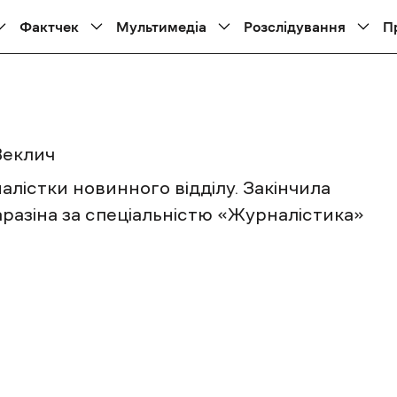
Фактчек
Мультимедіа
Розслідування
П
Веклич
алістки новинного відділу. Закінчила
Каразіна за спеціальністю «Журналістика»