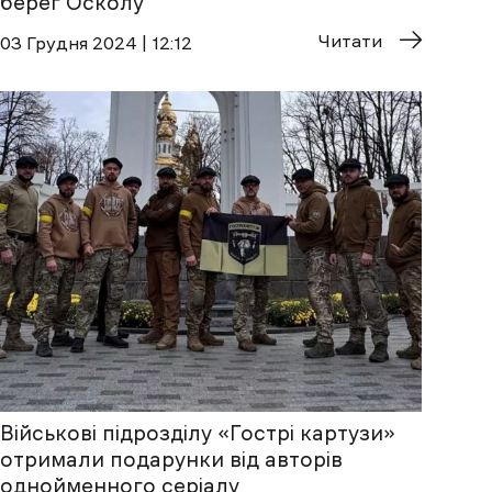
берег Осколу
Читати
03 Грудня 2024 | 12:12
Військові підрозділу «‎Гострі картузи»
отримали подарунки від авторів
однойменного серіалу