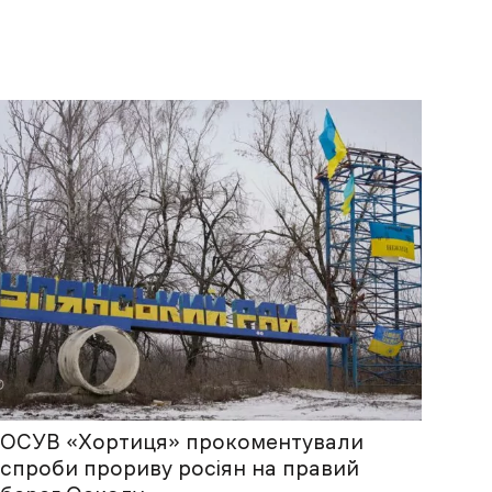
ОСУВ «Хортиця» прокоментували
спроби прориву росіян на правий