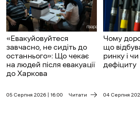
«Евакуйовуйтеся
Чому доро
завчасно, не сидіть до
що відбув
останнього»: Що чекає
ринку і чи
на людей після евакуації
дефіциту
до Харкова
05 Cерпня 2026 | 16:00
Читати
04 Cерпня 2026