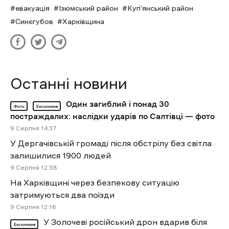
евакуація
Ізюмський район
Куп'янський район
Синєгубов
Харківщина
Останні новини
Один загиблий і понад 30
Фото
Ексклюзив
постраждалих: наслідки ударів по Салтівці — фото
9 Cерпня 14:37
У Дергачівській громаді після обстрілу без світла
залишилися 1900 людей
9 Cерпня 12:58
На Харківщині через безпекову ситуацію
затримуються два поїзди
9 Cерпня 12:16
У Золочеві російський дрон вдарив біля
Ексклюзив