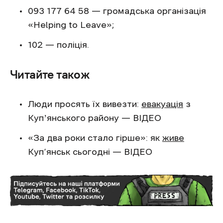
093 177 64 58 — громадська організація
«Helping to Leave»;
102 — поліція.
Читайте також
Люди просять їх вивезти:
евакуація
з
Купʼянського району — ВІДЕО
«За два роки стало гірше»: як
живе
Куп’янськ сьогодні — ВІДЕО