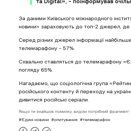
та Digital», – поінформував очі
За даними Київського міжнародного інстит
новини» зараховують до топ-2 джерел, де 
Серед різних джерел інформації найбільше
телемарафону – 57%.
Схвально ставляться до телемарафону «Єд
погляду 65%.
Нагадаємо, що соціологічна група «Рейти
російського контенту й переходу на україн
дивитися російські серіали.
Якщо ти знайшов помилку, виділи потрібний фрагмент та
Єдині новини
опитування
телемарафон