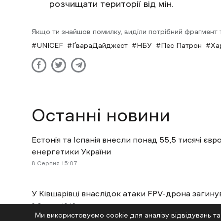
розчищати території від мін.
Якщо ти знайшов помилку, виділи потрібний фрагмент та
UNICEF
ҐвараДайджест
НБУ
Пес Патрон
Ха
Останні новини
Естонія та Іспанія внесли понад 55,5 тисячі євр
енергетики України
8 Cерпня 15:07
У Ківшарівці внаслідок атаки FPV-дрона загину
8 Cерпня 12:19
Ми використовуємо cookie для аналізу відвідувань та