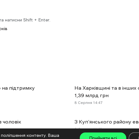
 натисни Shift + Enter.
рків
о на підтримку
На Харківщині та в інших
1,39 млрд грн
8 Cерпня 14:47
в чоловік
З Куп’янського району е
8 Cерпня 11:42
 поліпшення контенту. Ваша
Прийняти всі