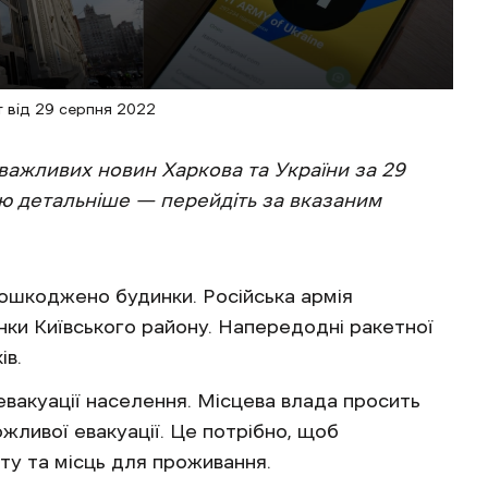
 від 29 серпня 2022
важливих новин Харкова та України за 29
ію детальніше — перейдіть за вказаним
пошкоджено будинки. Російська армія
ки Київського району. Напередодні ракетної
ів.
​евакуації населення. Місцева влада просить
жливої евакуації. Це потрібно, щоб
рту та місць для проживання.