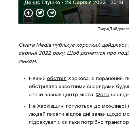
Денис Глушко
- 29 Cерпня 2022 | 20:18
ҐвараДайджест
Gwara Media публікує короткий дайджест 
серпня 2022 року. Щоб дізнатися про под
лінком.
Нічний
обстріл
Харкова: є поранений, 
обстріляла касетними снарядами будин
атаки зазнав центр міста.
Фото
наслідк
На Харківщині
готуються
до можливої ​
людей писати відповідні заяви щодо мо
підрахувати, скільки потрібно транспо