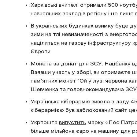
Харківські вчителі
отримали
500 ноутбу
навчальних закладів регіону і це лише
В українських будинках взимку буде д
зими на тлі невизначеності з енергоп
націлиться на газову інфраструктуру к
Європи.
Монета за донат для ЗСУ: Нацбанку
в
Взявши участь у зборі, ви отримаєте ш
пам’ятних монет “Ой у лузі червона ка
Шевченка та головнокомандувача ЗСУ
Українська кіберармія
вивела
з ладу 45
кіберармією був заблокований сайт це
Укрпошта
випустить
марку «Пес Патро
більше мільйона євро на машину для 