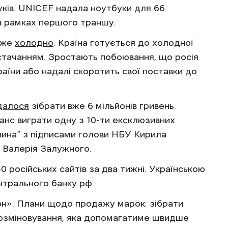
ків. UNICEF надала ноутбуки для 66
 в рамках першого траншу.
уже
холодно
. Країна готується до холодної
остачанням. Зростають побоювання, що росія
раїни або надалі скоротить свої поставки до
далося
зібрати вже 6 мільйонів гривень.
анс виграти одну з 10-ти ексклюзивних
лина” з підписами голови НБУ Кирила
 Валерія Залужного.
0 російських сайтів за два тижні. Українською
нтрального банку рф.
н». Плани щодо продажу марок: зібрати
розміновування, яка допомагатиме швидше