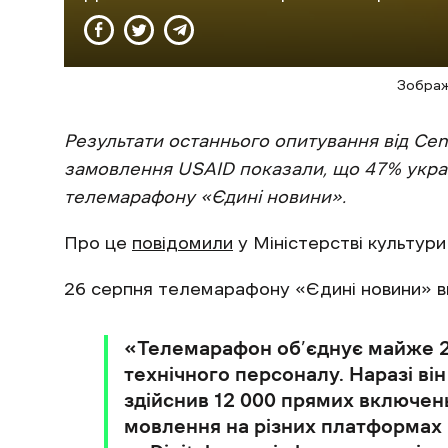
Зображ
Результати останнього опитування від Cente
замовлення USAID показали, що 47% укра
телемарафону «Єдині новини».
Про це
повідомили
у Міністерстві культури
26 серпня телемарафону «Єдині новини» ви
«Телемарафон об’єднує майже 20
технічного персоналу. Наразі ві
здійснив 12 000 прямих включень 
мовлення на різних платформах 