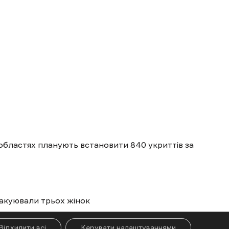
 областях планують встановити 840 укриттів за
вакуювали трьох жінок
Відхилити всі
Керувати налаштуваннями