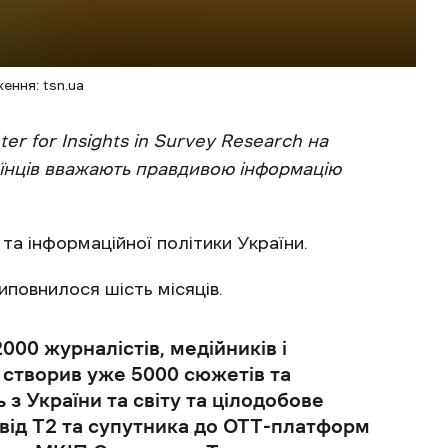
ення: tsn.ua
r for Insights in Survey Research на
їнців вважають правдивою інформацію
 та інформаційної політики України.
повнилося шість місяців.
00 журналістів, медійників і
н створив уже 5000 сюжетів та
з України та світу та цілодобове
від Т2 та супутника до ОТТ-платформ