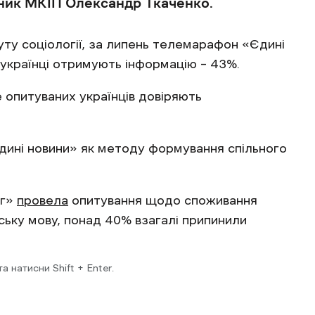
льник МКІП Олександр Ткаченко.
уту соціології, за липень телемарафон «Єдині
українці отримують інформацію – 43%.
 опитуваних українців довіряють
ині новини» як методу формування спільного
нг»
провела
опитування щодо споживання
ську мову, понад 40% взагалі припинили
 натисни Shift + Enter.