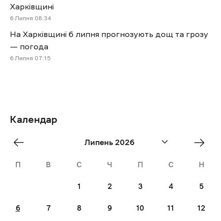
Харківщині
6 Липня 08:34
На Харківщині 6 липня прогнозують дощ та грозу
— погода
6 Липня 07:15
Календар
«
Aug
Липень 2026
Jun
»
П
В
С
Ч
П
С
Н
1
2
3
4
5
6
7
8
9
10
11
12