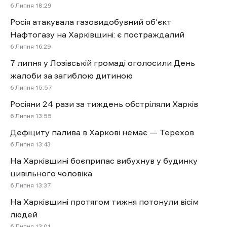
6 Липня 18:29
Росія атакувала газовидобувний об’єкт
Нафтогазу на Харківщині: є постраждалий
6 Липня 16:29
7 липня у Лозівській громаді оголосили День
жалоби за загиблою дитиною
6 Липня 15:57
Росіяни 24 рази за тиждень обстріляли Харків
6 Липня 13:55
Дефіциту палива в Харкові немає — Терехов
6 Липня 13:43
На Харківщині боєприпас вибухнув у будинку
цивільного чоловіка
6 Липня 13:37
На Харківщині протягом тижня потонули вісім
людей
6 Липня 13:01