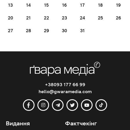
13
14
15
16
17
18
19
20
21
22
23
24
25
26
27
28
29
30
31
+38093 177 66 99
hello@gwaramedia.com
Видання
Фактчекінг