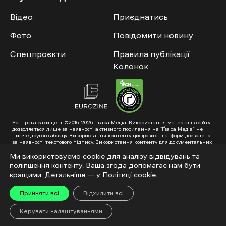
Відео
Приєднатись
Фото
Повідомити новину
Спецпроєкти
Правила публікації
Колонок
Усі права захищені. ©2016-2026. Ґвара Медіа. Використання матеріалів сайту
дозволяється лише за наявності активного посилання на “Ґвара Медіа” не
нижче другого абзацу. Використання контенту цифрових платформ дозволено
за наявності текстового підпису. Використання контенту для документальних
фільмів та інтегрованих продуктів дозволяється за умови отримання
схвалення від редакції.
Ми використовуємо cookie для аналізу відвідувань та
поліпшення контенту. Ваша згода допомагає нам бути
Суб’єкт у сфері онлайн-медіа; ідентифікатор медіа – R40-01353. Поштова
адреса: ГО «Ґвара Медіа», 61057, Харків, вул. Гоголя, 14, абонентська скринька
кращими. Детальніше — у
Політиці cookie
.
№7400
Підкинь нам тему на пошту – hello@gwaramedia.com
Прийняти всі
Відхилити всі
Модернізація сайту:
Керувати налаштуваннями