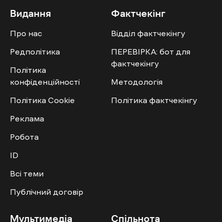
Видання
Фактчекінг
Про нас
Відділ фактчекінгу
Редполітика
ПЕРЕВІРКА: бот для
фактчекінгу
Політика
конфіденційності
Методологія
Політика Cookie
Політика фактчекінгу
Реклама
Робота
ID
Всі теми
Публічний договір
Мультимедіа
Спільнота