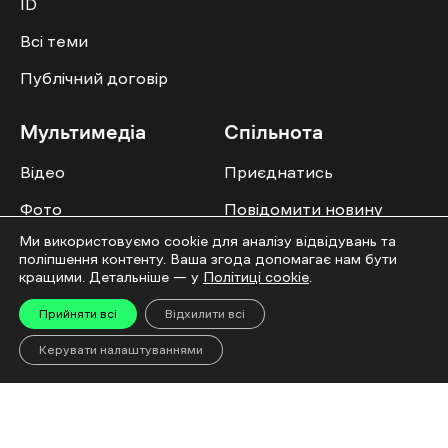
ID
Всі теми
Публічний договір
Мультимедіа
Спільнота
Відео
Приєднатись
Фото
Повідомити новину
Ми використовуємо cookie для аналізу відвідувань та
Спецпроєкти
Правила публікації
поліпшення контенту. Ваша згода допомагає нам бути
Колонок
кращими. Детальніше — у
Політиці cookie
.
Прийняти всі
Відхилити всі
Керувати налаштуваннями
Усі права захищені. ©2016-2026. Ґвара Медіа. Використання матеріалів сайту
дозволяється лише за наявності активного посилання на “Ґвара Медіа” не
нижче другого абзацу. Використання контенту цифрових платформ дозволено
за наявності текстового підпису. Використання контенту для документальних
фільмів та інтегрованих продуктів дозволяється за умови отримання
схвалення від редакції.