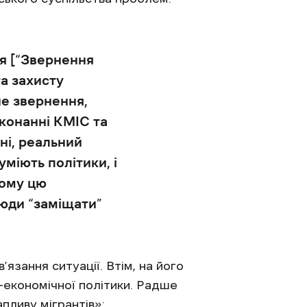
я [“Звернення
а захисту
не звернення,
иконанні КМІС та
тні, реальний
міють політики, і
тому цю
сюди “заміщати”
язання ситуації. Втім, на його
-економічної політики. Радше
апливу мігрантів»: