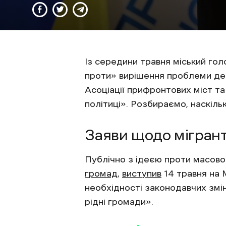
Із середини травня міський гол
проти» вирішення проблеми деф
Асоціації прифронтових міст т
політиці». Розбираємо, наскіль
Заяви щодо мігрант
Публічно з ідеєю проти масовог
громад
,
виступив
14 травня на 
необхідності законодавчих змін
рідні громади».