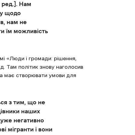
 ред.]. Нам
су щодо
в, нам не
ти їм можливість
мі «Люди і громади: рішення,
. Там політик знову наголосив
ва має створювати умови для
ся з тим, що не
ацівники наших
 дуже негативно
ві мігранти і вони