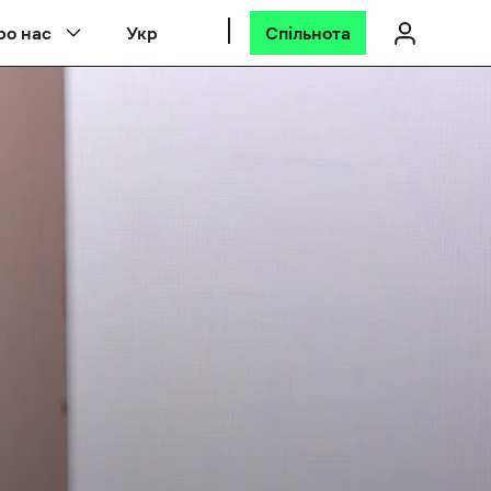
ро нас
Укр
Спільнота