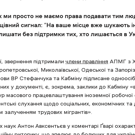
х ми просто не маємо права подавати тим люд
івний сигнал: “На ваше місце вже шукають ін
ишати без підтримки тих, хто лишається в Ук
ії, звернення підтримали
члени правління
АПМГ з Ха
іпропетровської, Миколаївської, Одеської та Запор
ови ВР Стефанчука та Кабміну підписане одноосі
их у документі, є, зокрема, заклики до Кабміну «ві
 масового працевлаштування іноземної робочої с
нтські слухання щодо соціальних, економічних та 
м залученням трудових мігрантів».
х наук Антон Авксентьєв у коментарі Ґварі охарак
ційну риторику, що апелює до болючих для україн