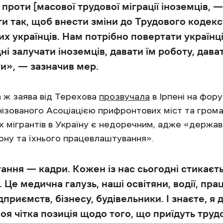
проти [масової трудової міграції іноземців, —
ти так, щоб внести зміни до Трудового кодек
х українців. Нам потрібно повертати українці
ні залучати іноземців, давати їм роботу, дава
и», — зазначив мер.
а ж заява від Терехова
прозвучала
в Ірпені на фору
зованого Асоціацією прифронтових міст та громад
х мігрантів в Україну є недоречним, адже «держа
дону та їхнього працевлаштування».
ння — кадри. Кожен із нас сьогодні стикаєть
. Це медична галузь, наші освітяни, водії, пр
приємств, бізнесу, будівельники. І знаєте, я
моя чітка позиція щодо того, що приїдуть трудо