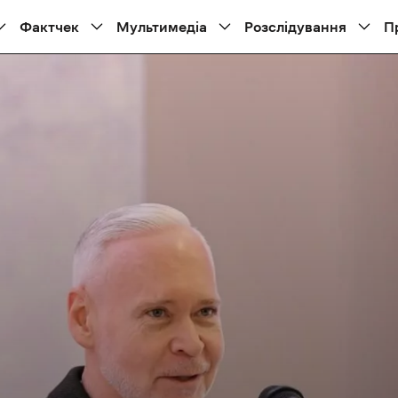
Фактчек
Мультимедіа
Розслідування
П