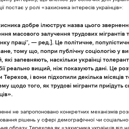
ї постає у ролі «захисника інтересів українців»:
хисника добре ілюструє назва цього зверненн
ня масового залучення трудових мігрантів т
нку праці”, — ред.]. Це політичне, популістич
ане, тому що, попри публічну соціологію у в
й, які запевняють, наскільки українці толеран
ії реально вищий, ніж показують дані. Це розу
и Терехов, і вони підхопили декілька місяців 
му щодо того, як трудові мігранти приїдуть 
ців».
енні не запропоновано конкретних механізмів розв’
ювання рішень у сфері демографічної чи соціально
ня образу Терехова як «захисника українців від н