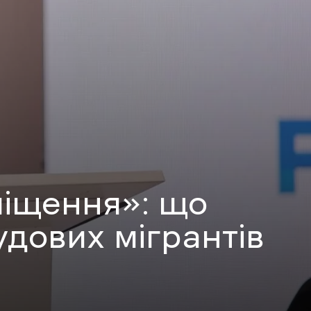
міщення»: що
удових мігрантів