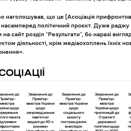
о наголошував, що це [Асоціація прифронтов
] насамперед політичний проєкт. Дуже раджу
и на сайт розділ “Результати”, бо наразі вигля
том діяльності, крім медіаохоплень їхніх но
рнення».