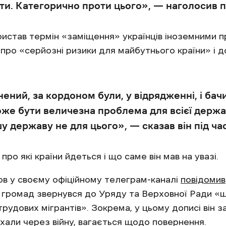
ти. Категорично проти цього», — наголосив 
ристав термін «заміщення» українців іноземними п
в про «серйозні ризики для майбутнього країни» і 
евнений, за кордоном були, у відрядженні, і ба
оже бути величезна проблема для всієї держа
у державу не для цього», — сказав він під ч
про які країни йдеться і що саме він мав на увазі.
ехов у своєму офіційному телеграм-каналі
повідомив
а громад звернувся до Уряду та Верховної Ради 
удових мігрантів». Зокрема, у цьому дописі він з
иїхали через війну, вагається щодо повернення.