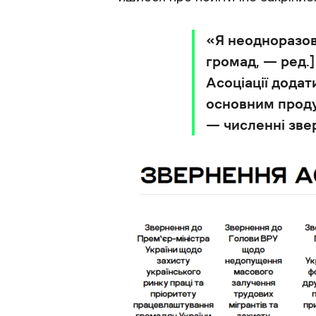
«Я неодноразов
громад, — ред.
Асоціації додат
основним продук
— численні зве