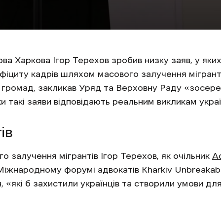
ова Харкова Ігор Терехов зробив низку заяв, у як
іциту кадрів шляхом масового залучення мігрантів
а громад, закликав Уряд та Верховну Раду «зосере
ки такі заяви відповідають реальним викликам украї
ів
о залучення мігрантів Ігор Терехов, як очільник
А
Міжнародному форумі адвокатів Kharkiv Unbreakabl
, «які б захистили українців та створили умови д