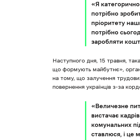
«Я категорично 
потрібно зроби
пріоритету наши
потрібно сьогод
заробляти кошт
Наступного дня, 15 травня, так
що формують майбутнє», органі
на тому, що залучення трудови
повернення українців з-за кор
«Величезне пита
вистачає кадрів
комунальних під
ставлюся, і це 