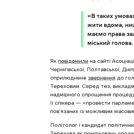
«В таких умова
жити вдома, нищ
маємо права зал
міський голова.
Як
повідомили
на сайті Асоціац
Чернігівської, Полтавської, Дн
оприлюднене
звернення
до гол
Тереховим. Серед тез, викладен
надмірного спрощення процедур
її спікера — «провести парламе
пов’язаних із можливим масови
Політолог і кандидат політични
Терехова як помірковану опози