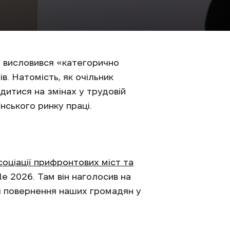
их висловився «категорично
. Натомість, як очільник
дитися на змінах у трудовій
нського ринку праці.
соціації прифронтових міст та
e 2026. Там він наголосив на
ля повернення наших громадян у