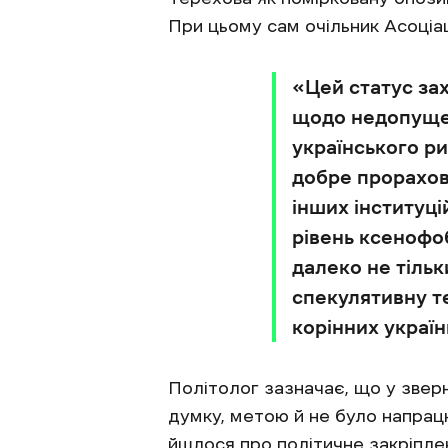
При цьому сам очільник Асоціаці
«Цей статус за
щодо недопущен
українського ри
добре прорахов
інших інституці
рівень ксенофоб
далеко не тільк
спекулятивну те
корінних україн
Політолог зазначає, що у зверн
думку, метою й не було напрац
йшлося про політичне закріплен