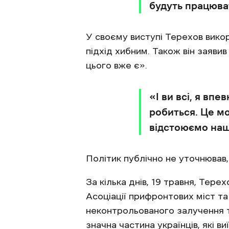
будуть працюва
У своєму виступі Терехов вико
підхід хибним. Також він заяви
цього вже є».
«І ви всі, я вп
робиться. Це м
відстоюємо наш
Політик публічно не уточнював, 
За кілька днів, 19 травня, Тер
Асоціації прифронтових міст т
неконтрольованого залучення тр
значна частина українців, які в