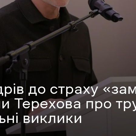
дрів до страху «за
ми Терехова про тр
ьні виклики