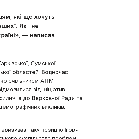
ям, які ще хочуть
ших”. Як і не
раїні», — написав
рківської, Сумської,
ізької областей. Водночас
бно очільником АПМГ
дмовитися від ініціатив
или», а до Верховної Ради та
демографічних викликів,
теризував таку позицію Ігоря
ського суспільства проблем.