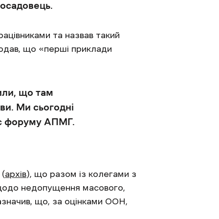
посадовець.
рацівниками та назвав такий
додав, що «перші приклади
чили, що там
ви. Ми сьогодні
ас форуму АПМГ.
(
архів
), що разом із колегами з
«щодо недопущення масового,
азначив, що, за оцінками ООН,