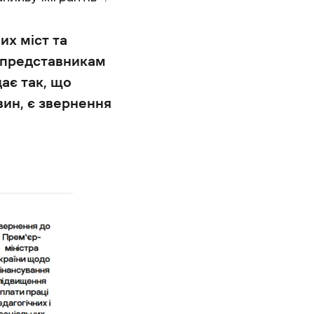
их міст та
 представникам
дає так, що
вин, є звернення