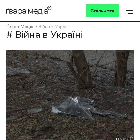
Спільнота
Ґвара Медіа
Війна в Україні
# Війна в Україні