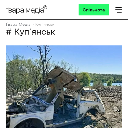
Спільнота
Ґвара Медіа
Куп'янськ
# Куп’янськ