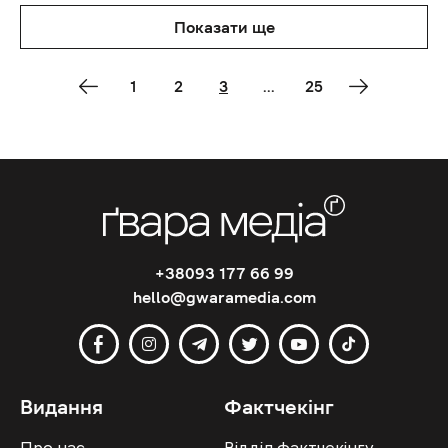
Показати ще
1
2
3
...
25
+38093 177 66 99
hello@gwaramedia.com
Видання
Фактчекінг
Про нас
Відділ фактчекінгу