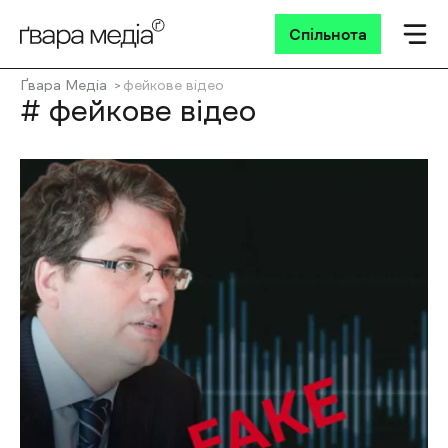
Спільнота
Ґвара Медіа
фейкове відео
# фейкове відео