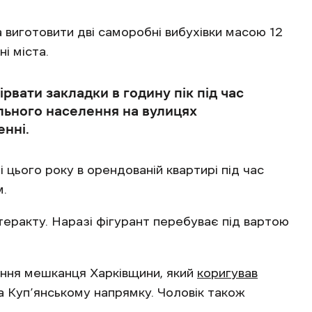
а виготовити дві саморобні вибухівки масою 12
ні міста.
рвати закладки в годину пік під час
льного населення на вулицях
енні.
 цього року в орендованій квартирі під час
м.
теракту. Наразі фігурант перебуває під вартою
нення мешканця Харківщини, який
коригував
на Куп’янському напрямку. Чоловік також