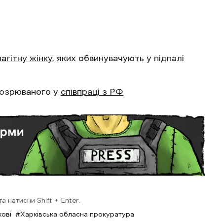
вагітну жінку
, яких обвинувачують у підпалі
дозрюваного у
співпраці з РФ
 натисни Shift + Enter.
кові
Харківська обласна прокуратура