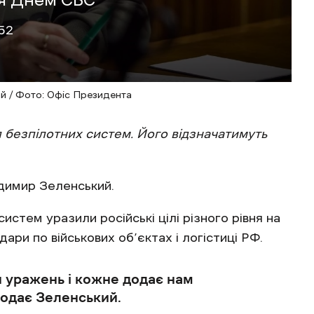
:52
й / Фото: Офіс Президента
 безпілотних систем. Його відзначатимуть
димир Зеленський.
истем уразили російські цілі різного рівня на
ари по військових об’єктах і логістиці РФ.
и уражень і кожне додає нам
додає Зеленський.