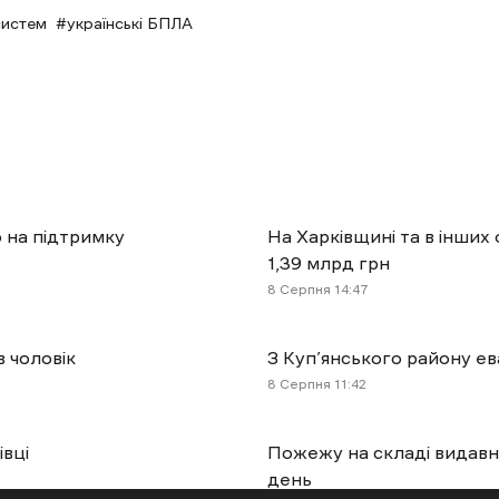
систем
українські БПЛА
о на підтримку
На Харківщині та в інших
1,39 млрд грн
8 Cерпня 14:47
в чоловік
З Куп’янського району е
8 Cерпня 11:42
івці
Пожежу на складі видавн
день