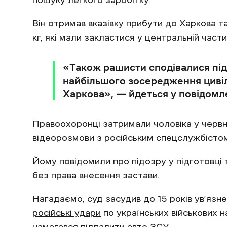
Він отримав вказівку прибути до Харкова т
кг, які мали закластися у центральній части
«Також рашисти сподівалися піді
найбільшого зосередження циві
Харкова», — йдеться у повідомл
Правоохоронці затримали чоловіка у червні
відеорозмови з російським спецслужбісто
Йому повідомили про підозру у підготовці 
без права внесення застави.
Нагадаємо, cуд засудив до 15 років ув’яз
російські удари
по українських військових 
намагався підпалити авто ЗСУ.