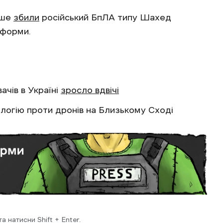
рше
збили
російський БпЛА типу Шахед
тформи.
чів в Україні
зросло вдвічі
логію проти дронів на Близькому Сході
 натисни Shift + Enter.