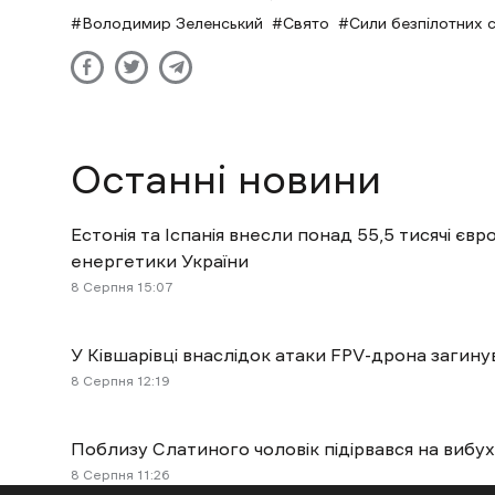
Володимир Зеленський
Свято
Сили безпілотних 
Останні новини
Естонія та Іспанія внесли понад 55,5 тисячі євр
енергетики України
8 Cерпня 15:07
У Ківшарівці внаслідок атаки FPV-дрона загину
8 Cерпня 12:19
Поблизу Слатиного чоловік підірвався на вибух
8 Cерпня 11:26