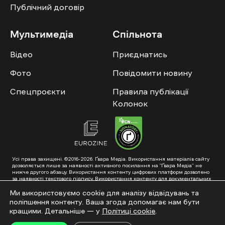
Публічний договір
Мультимедіа
Спільнота
Відео
Приєднатись
Фото
Повідомити новину
Спецпроєкти
Правила публікації
Колонок
Усі права захищені. ©2016-2026. Ґвара Медіа. Використання матеріалів сайту
дозволяється лише за наявності активного посилання на “Ґвара Медіа” не
нижче другого абзацу. Використання контенту цифрових платформ дозволено
за наявності текстового підпису. Використання контенту для документальних
фільмів та інтегрованих продуктів дозволяється за умови отримання
схвалення від редакції.
Ми використовуємо cookie для аналізу відвідувань та
поліпшення контенту. Ваша згода допомагає нам бути
Суб’єкт у сфері онлайн-медіа; ідентифікатор медіа – R40-01353. Поштова
адреса: ГО «Ґвара Медіа», 61057, Харків, вул. Гоголя, 14, абонентська скринька
кращими. Детальніше — у
Політиці cookie
.
№7400