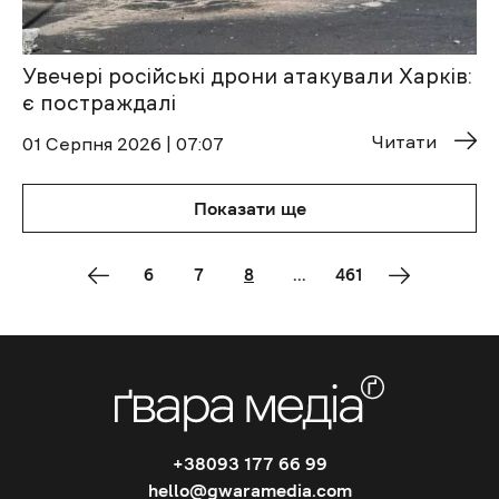
Увечері російські дрони атакували Харків:
є постраждалі
Читати
01 Cерпня 2026 | 07:07
Показати ще
6
7
8
...
461
+38093 177 66 99
hello@gwaramedia.com