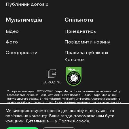
Публічний договір
Мультимедіа
Спільнота
Відео
Приєднатись
Фото
Повідомити новину
Спецпроєкти
Правила публікації
Колонок
Усі права захищені. ©2016-2026. Ґвара Медіа. Використання матеріалів сайту
дозволяється лише за наявності активного посилання на “Ґвара Медіа” не
нижче другого абзацу. Використання контенту цифрових платформ дозволено
за наявності текстового підпису. Використання контенту для документальних
фільмів та інтегрованих продуктів дозволяється за умови отримання
схвалення від редакції.
Ми використовуємо cookie для аналізу відвідувань та
поліпшення контенту. Ваша згода допомагає нам бути
Суб’єкт у сфері онлайн-медіа; ідентифікатор медіа – R40-01353. Поштова
адреса: ГО «Ґвара Медіа», 61057, Харків, вул. Гоголя, 14, абонентська скринька
кращими. Детальніше — у
Політиці cookie
.
№7400