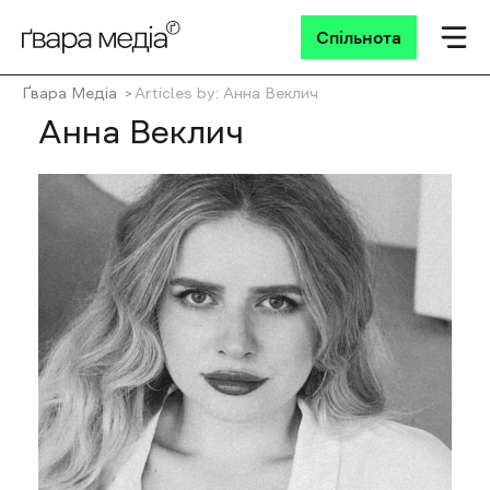
Спільнота
Ґвара Медіа
Articles by: Анна Веклич
Анна Веклич