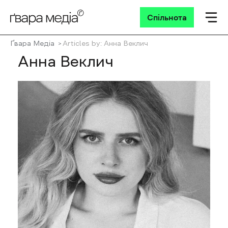
Спільнота
Ґвара Медіа
Articles by: Анна Веклич
Анна Веклич