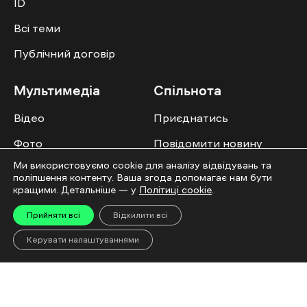
ID
Всі теми
Публічний договір
Мультимедіа
Спільнота
Відео
Приєднатись
Фото
Повідомити новину
Ми використовуємо cookie для аналізу відвідувань та
Спецпроєкти
Правила публікації
поліпшення контенту. Ваша згода допомагає нам бути
Колонок
кращими. Детальніше — у
Політиці cookie
.
Прийняти всі
Відхилити всі
Керувати налаштуваннями
Усі права захищені. ©2016-2026. Ґвара Медіа. Використання матеріалів сайту
дозволяється лише за наявності активного посилання на “Ґвара Медіа” не
нижче другого абзацу. Використання контенту цифрових платформ дозволено
за наявності текстового підпису. Використання контенту для документальних
фільмів та інтегрованих продуктів дозволяється за умови отримання
схвалення від редакції.