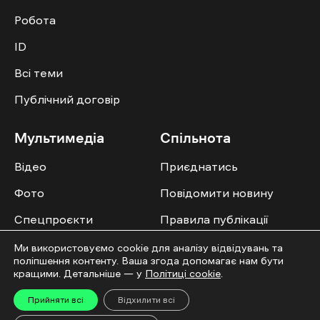
Робота
ID
Всі теми
Публічний договір
Мультимедіа
Спільнота
Відео
Приєднатись
Фото
Повідомити новину
Спецпроєкти
Правила публікації
Колонок
Ми використовуємо cookie для аналізу відвідувань та
поліпшення контенту. Ваша згода допомагає нам бути
кращими. Детальніше — у
Політиці cookie
.
Прийняти всі
Відхилити всі
Усі права захищені. ©2016-2026. Ґвара Медіа. Використання матеріалів сайту