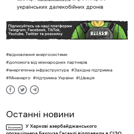
українських далекобійних дронів
відновлення енергосистеми
допомога від міжнародних партнерів
енергетична інфраструктура
Західна підтримка
Міненерго
підтримка України
Швеція
Останні новини
У Харкові азербайджанського
Ексклюзив
опозиціонера Бахруза Гасанлі відправили в СІЗО