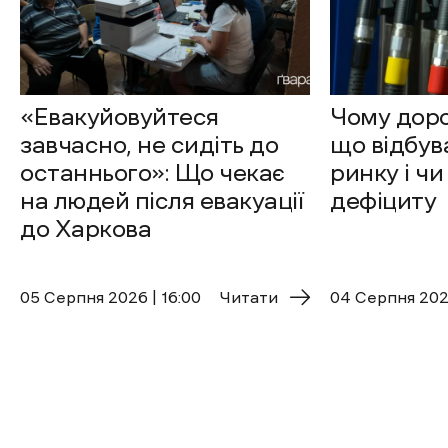
«Евакуйовуйтеся
Чому доро
завчасно, не сидіть до
що відбув
останнього»: Що чекає
ринку і чи
на людей після евакуації
дефіциту
до Харкова
05 Cерпня 2026 | 16:00
Читати
04 Cерпня 2026