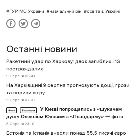
ГУР МО України
навчальний рік
освіта в Україні
Останні новини
Ракетний удар по Харкову: двоє загиблих і 13
постраждалих
9 Cерпня 08:43
На Харківщині 9 серпня прогнозують дощі, грози
та пориви вітру
9 Cерпня 07:01
У Києві попрощались з «шукачем
Фото
Ексклюзив
душ» Олексієм Юковим з «Плацдарму» — фото
8 Cерпня 23:10
Естонія та Іспанія внесли понад 55,5 тисячі євро