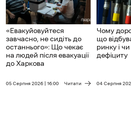
«Евакуйовуйтеся
Чому доро
завчасно, не сидіть до
що відбув
останнього»: Що чекає
ринку і чи
на людей після евакуації
дефіциту
до Харкова
05 Cерпня 2026 | 16:00
Читати
04 Cерпня 2026