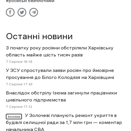
російські безпілотники
Останні новини
З початку року росіяни обстріляли Харківську
область майже шість тисяч разів
7 Cерпня 18:16
У ЗСУ спростували заяви росіян про ймовірне
просування до Білого Колодязя на Харківщині
7 Cерпня 17:43
Внаслідок обстрілу Ізюма загинули працівники
цивільного підприємства
7 Cерпня 17:12
У Золочеві планують ремонт укриття в
Ексклюзив
будівлі селищної ради за 1,7 млн грн — коментар
начальника СВА