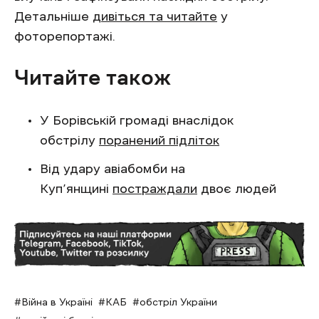
Детальніше
дивіться та читайте
у
фоторепортажі.
Читайте також
У Борівській громаді внаслідок
обстрілу
поранений підліток
Від удару авіабомби на
Куп’янщині
постраждали
двоє людей
Війна в Україні
КАБ
обстріл України