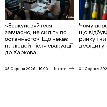
«Евакуйовуйтеся
Чому доро
завчасно, не сидіть до
що відбув
останнього»: Що чекає
ринку і чи
на людей після евакуації
дефіциту
до Харкова
05 Cерпня 2026 | 16:00
Читати
04 Cерпня 2026