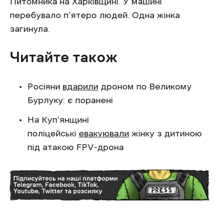
Питомника на Харківщині. У машині
перебувало п’ятеро людей. Одна жінка
загинула.
Читайте також
Росіяни
вдарили
дроном по Великому
Бурлуку: є поранені
На Куп’янщині
поліцейські
евакуювали
жінку з дитиною
під атакою FPV-дрона