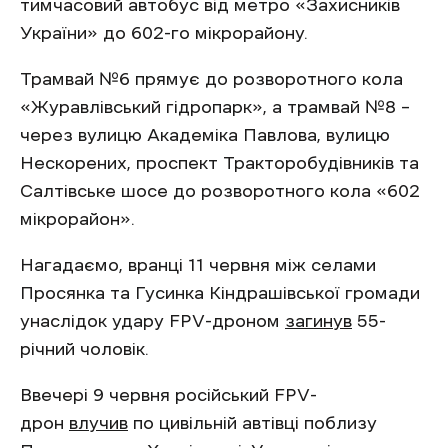
тимчасовий автобус від метро «Захисників
України» до 602-го мікрорайону.
Трамвай №6 прямує до розворотного кола
«Журавлівський гідропарк», а трамвай №8 –
через вулицю Академіка Павлова, вулицю
Нескорених, проспект Тракторобудівників та
Салтівське шосе до розворотного кола «602
мікрорайон».
Нагадаємо, вранці 11 червня між селами
Просянка та Гусинка Кіндрашівської громади
унаслідок удару FPV-дроном
загинув
55-
річний чоловік.
Ввечері 9 червня російський FPV-
дрон
влучив
по цивільній автівці поблизу