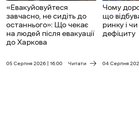
«Евакуйовуйтеся
Чому доро
завчасно, не сидіть до
що відбув
останнього»: Що чекає
ринку і чи
на людей після евакуації
дефіциту
до Харкова
05 Cерпня 2026 | 16:00
Читати
04 Cерпня 2026