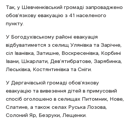
Так, у Шевченківський громаді запроваджено
обов’язкову евакуацію з 41 населеного
пункту.
У Богодухівському районі евакуація
відбуватимется з селищ Улянівка та Зарічне,
сіл Іванівка, Затишне, Воскресенівка, Корбині
Івани, Шкарлати, Дев’ятибратове, Зарябинка,
Леськівка, Костянтинівка та Сніги.
У Дергачівській громаді обов’язкову
евакуацію та вивезення дітей в примусовий
спосіб оголошено в селищах Питомник, Нове,
Слатине, а також селах Руська Лозова,
Солоний Яр, Безруки, Лещенки.