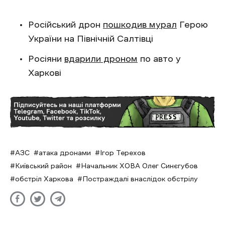
Російський дрон
пошкодив мурал
Герою
України на Північній Салтівці
Росіяни
вдарили дроном
по авто у
Харкові
АЗС
атака дронами
Ігор Терехов
Київський район
Начальник ХОВА Олег Синєгубов
обстріл Харкова
Постраждалі внаслідок обстрілу