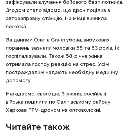
зафіксували влучання бойового безпілотника.
Згодом стало відомо, що дрон поцілив в
автозаправну станцію. На місці виникла
пожежа.
За даними Олега Синєгубова, вибухових
поранень зазнали чоловіки 58 та 63 років. Їх
госпіталізували. Також 58-річна жінка
отримала гостру реакцію на стрес. Усім
постраждалим надають необхідну медичну
допомогу.
Нагадаємо, сьогодні, 3 липня, російські
війська
поцілили по Салтівському району
Харкова FPV-дроном на оптоволокні.
Читайте також