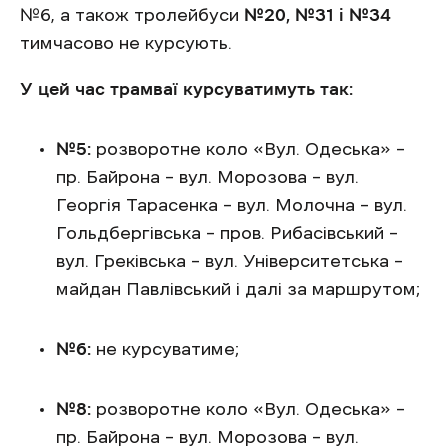
№6, а також тролейбуси
№20, №31 і №34
тимчасово не курсують.
У цей час трамваї курсуватимуть так:
№5:
розворотне коло «Вул. Одеська» –
пр. Байрона – вул. Морозова – вул.
Георгія Тарасенка – вул. Молочна – вул.
Гольдбергівська – пров. Рибасівський –
вул. Греківська – вул. Університетська –
майдан Павлівський і далі за маршрутом;
№6:
не курсуватиме;
№8:
розворотне коло «Вул. Одеська» –
пр. Байрона – вул. Морозова – вул.