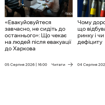
«Евакуйовуйтеся
Чому доро
завчасно, не сидіть до
що відбув
останнього»: Що чекає
ринку і чи
на людей після евакуації
дефіциту
до Харкова
05 Cерпня 2026 | 16:00
Читати
04 Cерпня 2026