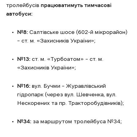
тролейбусів
працюватимуть тимчасові
автобуси:
№8:
Салтівське шосе (602-й мікрорайон)
– ст. м. «Захисників України»;
№13:
ст. м. «Турбоатом» – ст. м.
«Захисників України»;
№16:
вул. Бучми – Журавлівський
гідропарк (через вул. Шевченка, вул.
Нескорених та пр. Тракторобудівників);
№34:
за маршрутом тролейбуса №34;