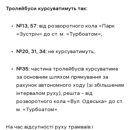
Тролейбуси курсуватимуть так:
№13, 57:
від розворотного кола «Парк
«Зустріч» до ст. м. «Турбоатом»;
№20, 31, 34:
не курсуватимуть;
№35:
частина тролейбусів курсуватиме
за основним шляхом прямування за
рахунок автономного ходу (зі збільшеним
інтервалом руху), решта – від
розворотного кола «Вул. Одеська» до ст.
м. «Турбоатом».
На час відсутності руху трамваїв і