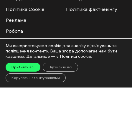
Політика Cookie
Політика фактчекінгу
Реклама
Робота
ID
Ми використовуємо cookie для аналізу відвідувань та
поліпшення контенту. Ваша згода допомагає нам бути
Всі теми
кращими. Детальніше — у
Політиці cookie
.
Публічний договір
Прийняти всі
Відхилити всі
Керувати налаштуваннями
Мультимедіа
Спільнота
Відео
Приєднатись
Фото
Повідомити новину
Спецпроєкти
Правила публікації
Колонок