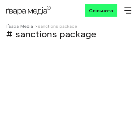
Спільнота
Ґвара Медіа
sanctions package
# sanctions package