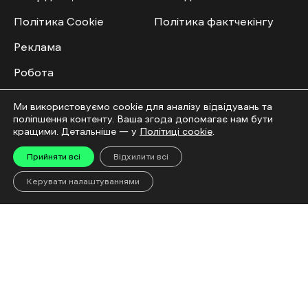
Політика Cookie
Політика фактчекінгу
Реклама
Робота
ID
Ми використовуємо cookie для аналізу відвідувань та
поліпшення контенту. Ваша згода допомагає нам бути
Всі теми
кращими. Детальніше — у
Політиці cookie
.
Публічний договір
Прийняти всі
Відхилити всі
Керувати налаштуваннями
Мультимедіа
Спільнота
Відео
Приєднатись
Фото
Повідомити новину
Спецпроєкти
Правила публікації
Колонок