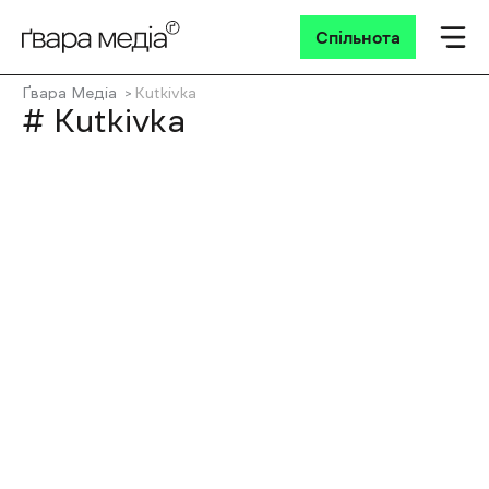
Спільнота
Ґвара Медіа
Kutkivka
# Kutkivka