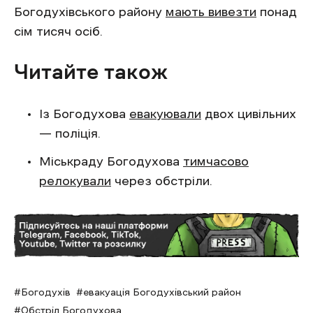
Богодухівського району
мають вивезти
понад
сім тисяч осіб.
Читайте також
Із Богодухова
евакуювали
двох цивільних
— поліція.
Міськраду Богодухова
тимчасово
релокували
через обстріли.
Богодухів
евакуація Богодухівський район
Обстріл Богодухова