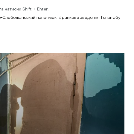
 натисни Shift + Enter.
о-Слобожанський напрямок
ранкове зведення Генштабу