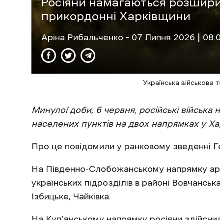
Росіяни намагаються розширит
прикордонні Харківщини
Аріна Рибальченко
- 07 Липня 2026 | 08:
Українська військова 
Минулої доби, 6 червня, російські військ
населених пунктів на двох напрямках у Хар
Про це
повідомили
у ранковому зведенні Г
На Південно-Слобожанському напрямку армі
українських підрозділів в районі Вовчанська
Ізбицьке, Чайківка.
На Куп’янському напрямку росіяни здійснил