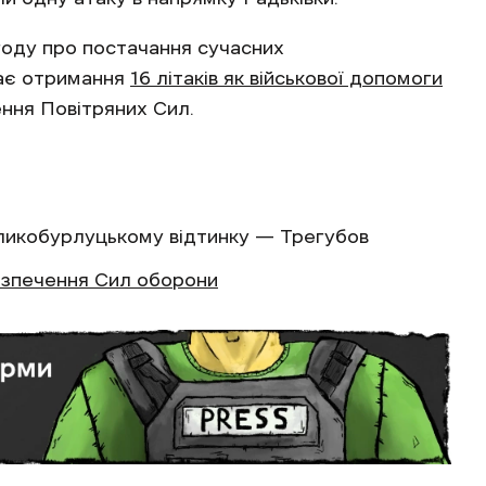
году про постачання сучасних
чає отримання
16 літаків як військової допомоги
ення Повітряних Сил.
ликобурлуцькому відтинку — Трегубов
зпечення Сил оборони