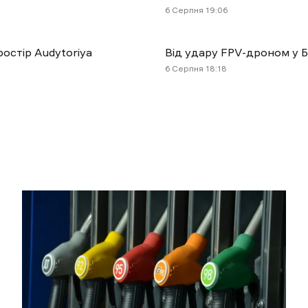
6 Cерпня 19:06
остір Audytoriya
Від удару FPV-дроном у Б
6 Cерпня 18:18