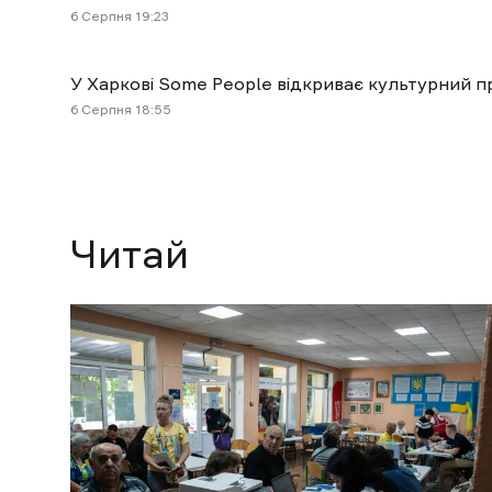
6 Cерпня 19:23
У Харкові Some People відкриває культурний пр
6 Cерпня 18:55
Читай