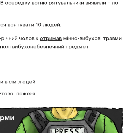
. В осередку вогню рятувальники виявили тіло
ся врятувати 10 людей.
-річний чоловік
отримав
мінно-вибухові травми
 полі вибухонебезпечний предмет.
ли
вісім людей
утової пожежі