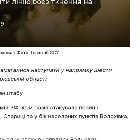
и лінію боєзіткнення на
09
техніка / Фото: Генштаб ЗСУ
а намагалися наступати у напрямку шести
ківській області.
енштабу.
я РФ вісім разів атакувала позиції
, Стариці та у бік населених пунктів Волохівка,
и одну атаку в напрямку Радьківки.