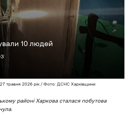
тували 10 людей
03
 27 травня 2026 рік / Фото: ДСНС Харківщини
вському районі Харкова сталася побутова
нула.