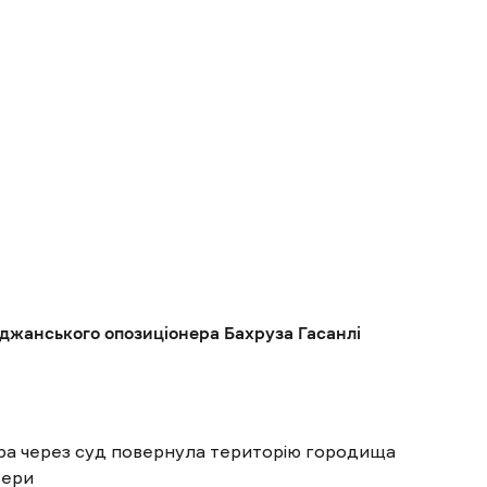
джанського опозиціонера Бахруза Гасанлі
ра через суд повернула територію городища
 ери