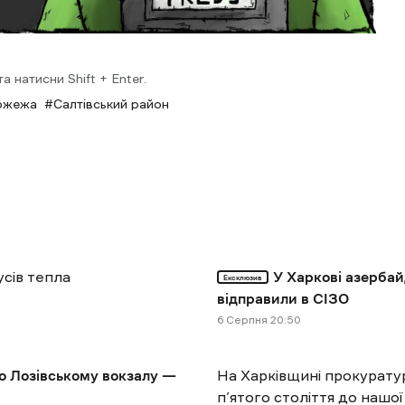
 натисни Shift + Enter.
ожежа
Салтівський район
усів тепла
У Харкові азербай
Ексклюзив
відправили в СІЗО
6 Cерпня 20:50
по Лозівському вокзалу —
На Харківщині прокурату
п’ятого століття до нашої