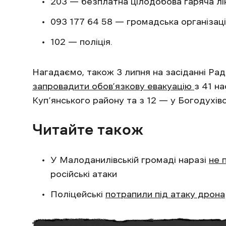
203 — безплатна цілодобова гаряча ліні
093 177 64 58 — громадська організаці
102 — поліція.
Нагадаємо, також 3 липня на засіданні Ра
запровадити обов’язкову евакуацію
з 41 н
Куп’янського району та з 12 — у Богодухів
Читайте також
У Малоданилівській громаді наразі
не 
російські атаки
Поліцейські
потрапили під атаку дрона