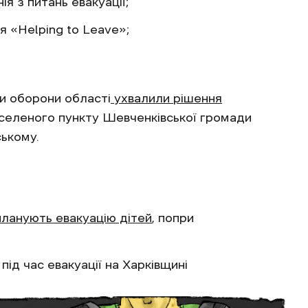
я з питань евакуації;
я «Helping to Leave»;
ди оборони області
ухвалили рішення
аселеного пункту Шевченківської громади
ському.
планують евакуацію дітей
, попри
під час евакуації на Харківщині