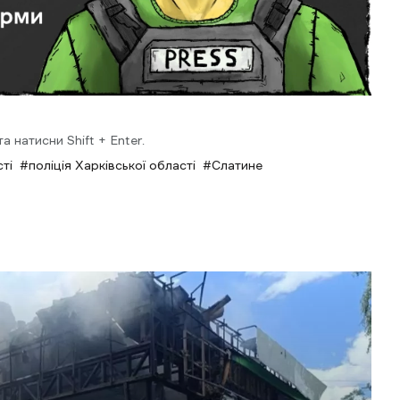
 натисни Shift + Enter.
ті
поліція Харківської області
Слатине