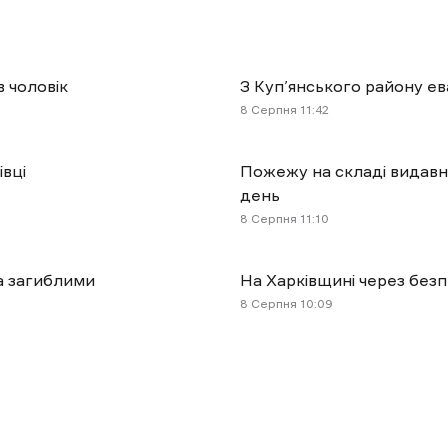
в чоловік
З Куп’янського району е
8 Cерпня 11:42
івці
Пожежу на складі видавн
день
8 Cерпня 11:10
а загиблими
На Харківщині через без
8 Cерпня 10:09