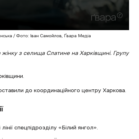
анська / Фото: Іван Самойлов, Ґвара Медіа
 жінку з селища Слатине на Харківщині. Групу
рківщини.
доставили до координаційного центру Харкова.
ї
 лінії спецпідрозділу «Білий янгол».