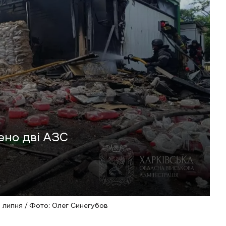
ено дві АЗС
5 липня / Фото: Олег Синєгубов