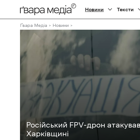
Новини
Тексти
Ґвара Медіа
Новини
Російський FPV-дрон атакував 
Харківщині