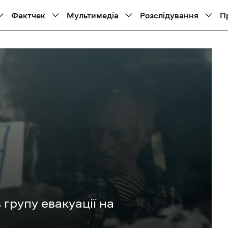
Фактчек
Мультимедіа
Розслідування
П
групу евакуації на