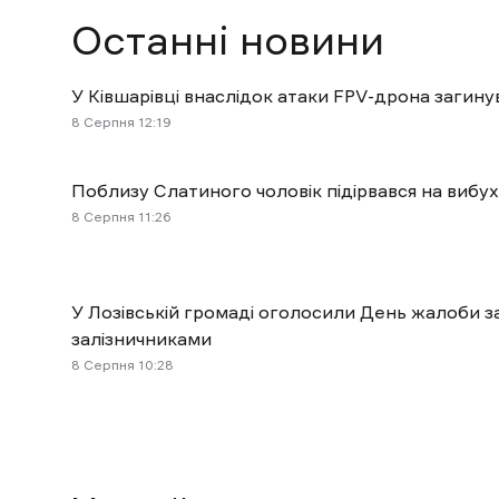
Останні новини
У Ківшарівці внаслідок атаки FPV-дрона загину
8 Cерпня 12:19
Поблизу Слатиного чоловік підірвався на вибух
8 Cерпня 11:26
У Лозівській громаді оголосили День жалоби з
залізничниками
8 Cерпня 10:28