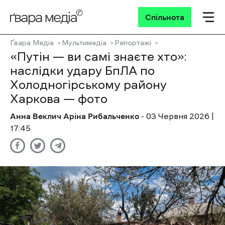
Спільнота
Ґвара Медіа
Мультимедіа
Репортажі
«Путін — ви самі знаєте хто»:
наслідки удару БпЛА по
Холодногірському району
Харкова — фото
Анна Веклич
Аріна Рибальченко
- 03 Червня 2026 |
17:45