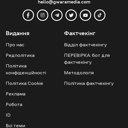
hello@gwaramedia.com
Видання
Фактчекінг
Про нас
Відділ фактчекінгу
Редполітика
ПЕРЕВІРКА: бот для
фактчекінгу
Політика
конфіденційності
Методологія
Політика Cookie
Політика фактчекінгу
Реклама
Робота
ID
Всі теми