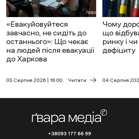
«Евакуйовуйтеся
Чому доро
завчасно, не сидіть до
що відбув
останнього»: Що чекає
ринку і чи
на людей після евакуації
дефіциту
до Харкова
05 Cерпня 2026 | 16:00
Читати
04 Cерпня 2026
+38093 177 66 99