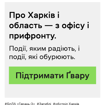
БпЛА «Герань-3»
Загиблі
обстріл Харків