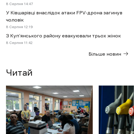
8 Cерпня 14:47
У Ківшарівці внаслідок атаки FPV-дрона загинув
чоловік
8 Cерпня 12:19
З Куп’янського району евакуювали трьох жінок
8 Cерпня 11:42
Більше новин
Читай