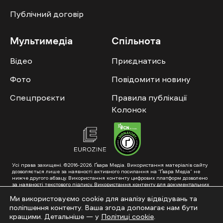
Публічний договір
Мультимедіа
Спільнота
Відео
Приєднатись
Фото
Повідомити новину
Спецпроєкти
Правила публікації
Колонок
Усі права захищені. ©2016-2026. Ґвара Медіа. Використання матеріалів сайту
дозволяється лише за наявності активного посилання на “Ґвара Медіа” не
нижче другого абзацу. Використання контенту цифрових платформ дозволено
за наявності текстового підпису. Використання контенту для документальних
фільмів та інтегрованих продуктів дозволяється за умови отримання
схвалення від редакції.
Ми використовуємо cookie для аналізу відвідувань та
поліпшення контенту. Ваша згода допомагає нам бути
Суб’єкт у сфері онлайн-медіа; ідентифікатор медіа – R40-01353. Поштова
адреса: ГО «Ґвара Медіа», 61057, Харків, вул. Гоголя, 14, абонентська скринька
кращими. Детальніше — у
Політиці cookie
.
№7400