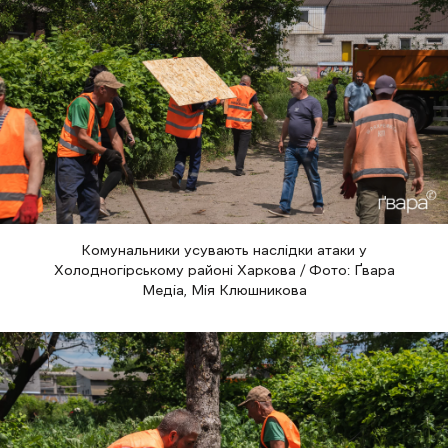
Комунальники усувають наслідки атаки у
Холодногірському районі Харкова / Фото: Ґвара
Медіа, Мія Клюшникова