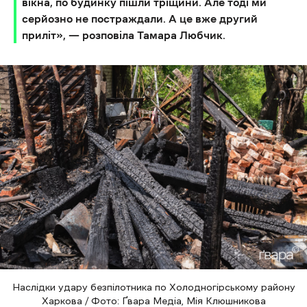
вікна, по будинку пішли тріщини. Але тоді ми
серйозно не постраждали. А це вже другий
приліт», — розповіла Тамара Любчик.
Наслідки удару безпілотника по Холодногірському району
Харкова / Фото: Ґвара Медіа, Мія Клюшникова