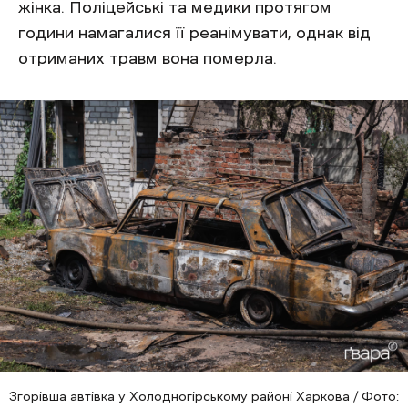
жінка. Поліцейські та медики протягом
години намагалися її реанімувати, однак від
отриманих травм вона померла.
Згорівша автівка у Холодногірському районі Харкова / Фото: