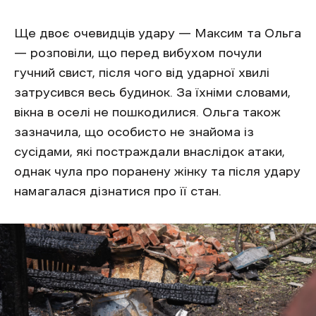
Ще двоє очевидців удару — Максим та Ольга
— розповіли, що перед вибухом почули
гучний свист, після чого від ударної хвилі
затрусився весь будинок. За їхніми словами,
вікна в оселі не пошкодилися. Ольга також
зазначила, що особисто не знайома із
сусідами, які постраждали внаслідок атаки,
однак чула про поранену жінку та після удару
намагалася дізнатися про її стан.