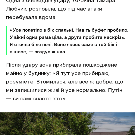
Одна з очевидців удару, 76-річна Тамара
Любчик, розповіла, що під час атаки
перебувала вдома.
«Усе полетіло в бік спальні. Навіть буфет пробило.
У вікні одна рама ціла, а друга пробита наскрізь.
Я стояла біля печі. Воно якось саме в той бік і
пішло», — згадує жінка.
Після удару вона прибирала пошкоджене
майно у будинку: «Я тут усе прибираю,
розумієте. Втомилася, але все ж добре, що
ми залишилися живі й усе нормально. Путін
— ви самі знаєте хто».