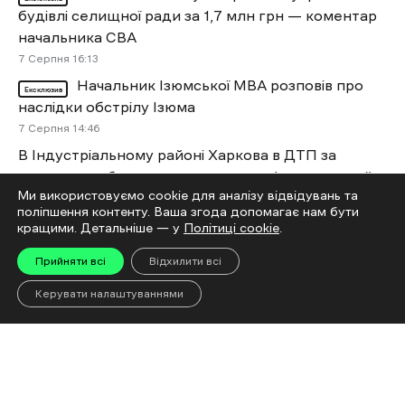
будівлі селищної ради за 1,7 млн грн — коментар
начальника СВА
7 Cерпня 16:13
Начальник Ізюмської МВА розповів про
Ексклюзив
наслідки обстрілу Ізюма
7 Cерпня 14:46
В Індустріальному районі Харкова в ДТП за
участю автобуса постраждали дев’ятеро людей
Ми використовуємо cookie для аналізу відвідувань та
7 Cерпня 13:10
поліпшення контенту. Ваша згода допомагає нам бути
За липень на Харківщині в ДТП загинули 14
кращими. Детальніше — у
Політиці cookie
.
людей
Прийняти всі
Відхилити всі
7 Cерпня 12:21
На дорозі з Харкова до Дніпра через спеку
Керувати налаштуваннями
можливе підняття бетонних плит
7 Cерпня 11:50
На Харківщині росіяни двічі вдарили FPV-дронами
по цивільних автівках