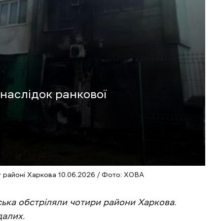
наслідок ранкової
у районі Харкова 10.06.2026 / Фото: ХОВА
йська обстріляли чотири райони Харкова.
далих.