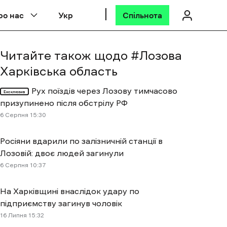
ро нас
Укр
Спільнота
Читайте також щодо #
Лозова
Харківська область
Рух поїздів через Лозову тимчасово
Ексклюзив
призупинено після обстрілу РФ
6 Cерпня 15:30
Росіяни вдарили по залізничній станції в
Лозовій: двоє людей загинули
6 Cерпня 10:37
На Харківщині внаслідок удару по
підприємству загинув чоловік
16 Липня 15:32