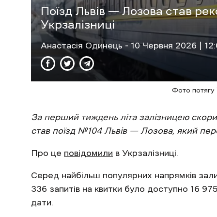
Поїзд Львів — Лозова став ре
Укрзалізниці
Анастасія Одинець
- 10 Червня 2026 | 12
Фото потягу У
За перший тиждень літа залізницею скор
став поїзд №104 Львів — Лозова, який пере
Про це
повідомили
в Укрзалізниці.
Серед найбільш популярних напрямків зали
336 запитів на квитки було доступно 16 975
дати.