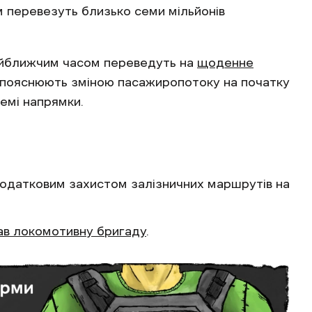
м перевезуть близько семи мільйонів
айближчим часом переведуть на
щоденне
» пояснюють зміною пасажиропотоку на початку
емі напрямки.
одатковим захистом залізничних маршрутів на
ав локомотивну бригаду
.