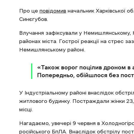
Про це
повідомив
начальник Харківської обл
Синєгубов.
Влучання зафіксували у Немишлянському, К
районах міста. Гострої реакції на стрес заз
Немишлянському районі.
«Також ворог поцілив дроном в а
Попередньо, обійшлося без пост
У Індустріальному районі внаслідок обстр
житлового будинку. Постраждали жінки 23, 
місці.
Нагадаємо, увечері 9 червня в Холодногір
російського БпЛА. Внаслідок обстрілу пос