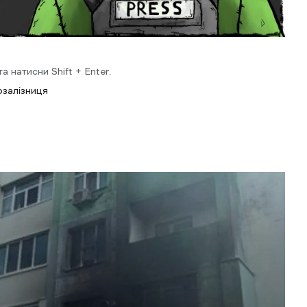
 натисни Shift + Enter.
рзалізниця