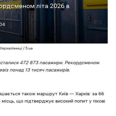
кордсменом літа 2026 в
:04
крзалізниці / 5.ua
исталися 472 873 пасажири. Рекордсменом
віз понад 13 тисяч пасажирів.
шається також маршрут Київ — Харків: за 66
 місць, що підтверджує високий попит у пікові