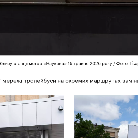
близу станції метро «Наукова» 16 травня 2026 року / Фото: Ґва
ї мережі тролейбуси на окремих маршрутах
замін