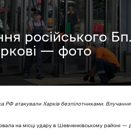
ння російського Бп
аркові — фото
ька РФ атакували Харків безпілотниками. Влучання
вала на місці удару в Шевченківському районі — 