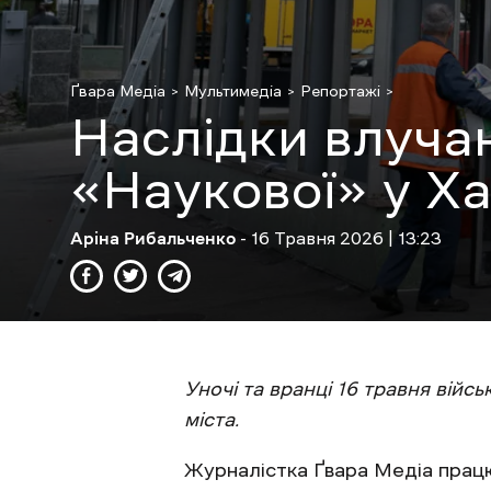
Ґвара Медіа
Мультимедіа
Репортажі
Наслідки влуча
«Наукової» у Х
Аріна Рибальченко
- 16 Травня 2026 | 13:23
Уночі та вранці 16 травня війс
міста.
Журналістка Ґвара Медіа працю