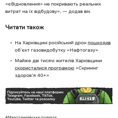
«єВідновлення» не покривають реальних
витрат на їх відбудову», — додав він.
Читати також
На Харківщині російський дрон
пошкодив
об’єкт газовидобутку «Нафтогазу»
Майже дві тисячі жителів Харківщини
скористалися програмою
«Скринінг
здоровʼя 40+»
Малоданилівська громада