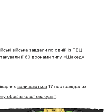
йські війська
завдали
по одній із ТЕЦ
 атакували її 60 дронами типу «Шахед».
лікарнях
залишаються
17 постраждалих.
у обов’язкової евакуації
.