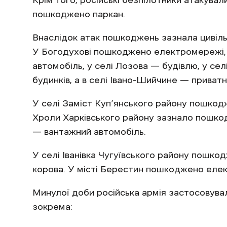
Крім того, російські безпілотники атакува
пошкоджено паркан.
Внаслідок атак пошкоджень зазнала цивільн
У Богодухові пошкоджено електромережі, 
автомобіль, у селі Лозова — будівлю, у се
будинків, а в селі Івано-Шийчине — приватн
У селі Заміст Куп’янського району пошкод
Хроли Харківського району зазнало пошкод
— вантажний автомобіль.
У селі Іванівка Чугуївського району пошко
корова. У місті Берестин пошкоджено еле
Минулої доби російська армія застосовувал
зокрема: