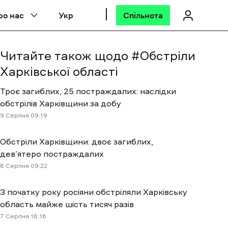
ро нас
Укр
Спільнота
Читайте також щодо #
Обстріли
Харківської області
Троє загиблих, 25 постраждалих: наслідки
обстрілів Харківщини за добу
9 Cерпня 09:19
Обстріли Харківщини: двоє загиблих,
дев’ятеро постраждалих
8 Cерпня 09:22
З початку року росіяни обстріляли Харківську
область майже шість тисяч разів
7 Cерпня 18:16