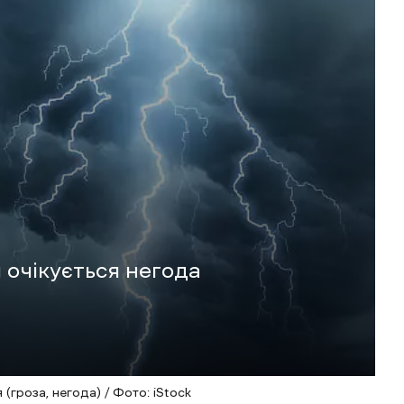
я очікується негода
(гроза, негода) / Фото: iStock