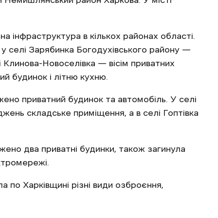
ли Немишлянський район Харкова. У місті
а інфраструктура в кількох районах області.
у селі Зарябинка Богодухівського району —
лі Клинова-Новоселівка — вісім приватних
ий будинок і літню кухню.
жено приватний будинок та автомобіль. У селі
жень складське приміщення, а в селі Гоптівка
джено два приватні будинки, також загинула
ктромережі.
а по Харківщині різні види озброєння,