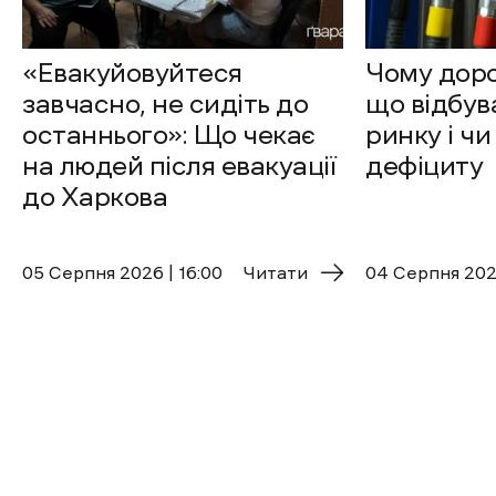
«Евакуйовуйтеся
Чому доро
завчасно, не сидіть до
що відбув
останнього»: Що чекає
ринку і чи
на людей після евакуації
дефіциту
до Харкова
05 Cерпня 2026 | 16:00
Читати
04 Cерпня 2026