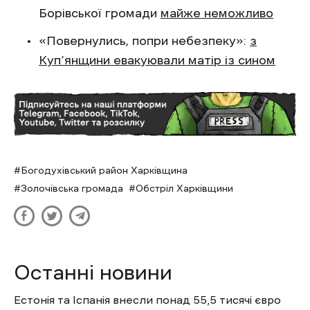
Борівської громади
майже неможливо
«Повернулись, попри небезпеку»:
з
Куп’янщини евакуювали матір із сином
Богодухівський район Харківщина
Золочівська громада
Обстріл Харківщини
Останні новини
Естонія та Іспанія внесли понад 55,5 тисячі євро