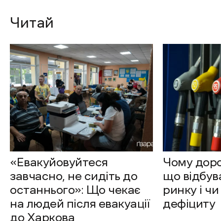
Читай
«Евакуйовуйтеся
Чому доро
завчасно, не сидіть до
що відбув
останнього»: Що чекає
ринку і чи
на людей після евакуації
дефіциту
до Харкова