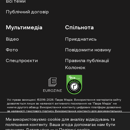
Всі теми
Публічний договір
Мультимедіа
Спільнота
Відео
Приєднатись
Фото
Повідомити новину
Спецпроєкти
Правила публікації
Колонок
Усі права захищені. ©2016-2026. Ґвара Медіа. Використання матеріалів сайту
дозволяється лише за наявності активного посилання на “Ґвара Медіа” не
нижче другого абзацу. Використання контенту цифрових платформ дозволено
за наявності текстового підпису. Використання контенту для документальних
фільмів та інтегрованих продуктів дозволяється за умови отримання
схвалення від редакції.
Ми використовуємо cookie для аналізу відвідувань та
поліпшення контенту. Ваша згода допомагає нам бути
Суб’єкт у сфері онлайн-медіа; ідентифікатор медіа – R40-01353. Поштова
адреса: ГО «Ґвара Медіа», 61057, Харків, вул. Гоголя, 14, абонентська скринька
кращими. Детальніше — у
Політиці cookie
.