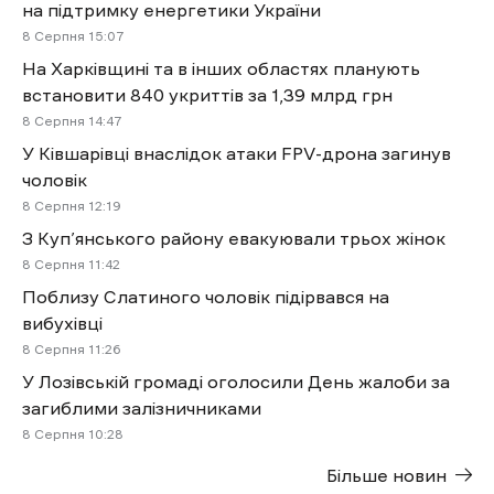
на підтримку енергетики України
8 Cерпня 15:07
На Харківщині та в інших областях планують
встановити 840 укриттів за 1,39 млрд грн
8 Cерпня 14:47
У Ківшарівці внаслідок атаки FPV-дрона загинув
чоловік
8 Cерпня 12:19
З Куп’янського району евакуювали трьох жінок
8 Cерпня 11:42
Поблизу Слатиного чоловік підірвався на
вибухівці
8 Cерпня 11:26
У Лозівській громаді оголосили День жалоби за
загиблими залізничниками
8 Cерпня 10:28
Більше новин