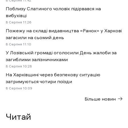
8 Cерпня 11:42
Поблизу Слатиного чоловік підірвався на
вибухівці
8 Cерпня 11:26
Пожежу на складі видавництва «Ранок» у Харкові
загасили на сьомий день
8 Cерпня 11:10
У Лозівській громаді оголосили День жалоби за
загиблими залізничниками
8 Cерпня 10:28
На Харківщині через безпекову ситуацію
затримуються чотири поїзди
8 Cерпня 10:09
Більше новин
Читай