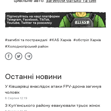
цивільне авто:
загинули батько та син
загиблі та постраждалі
КАБ Харків
обстріл Харків
Холодногірський район
Останні новини
У Ківшарівці внаслідок атаки FPV-дрона загинув
чоловік
8 Cерпня 12:19
З Куп’янського району евакуювали трьох жінок