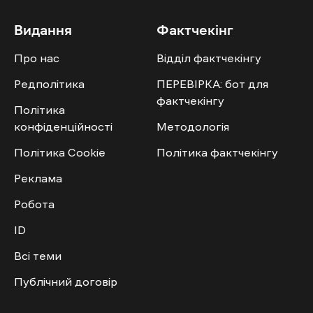
Видання
Фактчекінг
Про нас
Відділ фактчекінгу
Редполітика
ПЕРЕВІРКА: бот для
фактчекінгу
Політика
конфіденційності
Методологія
Політика Cookie
Політика фактчекінгу
Реклама
Робота
ID
Всі теми
Публічний договір