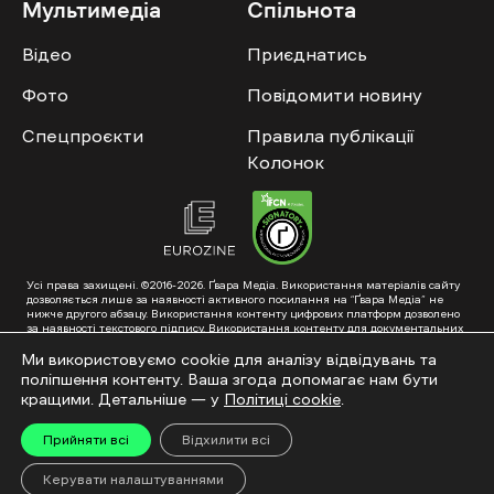
Мультимедіа
Спільнота
Відео
Приєднатись
Фото
Повідомити новину
Спецпроєкти
Правила публікації
Колонок
Усі права захищені. ©2016-2026. Ґвара Медіа. Використання матеріалів сайту
дозволяється лише за наявності активного посилання на “Ґвара Медіа” не
нижче другого абзацу. Використання контенту цифрових платформ дозволено
за наявності текстового підпису. Використання контенту для документальних
фільмів та інтегрованих продуктів дозволяється за умови отримання
схвалення від редакції.
Ми використовуємо cookie для аналізу відвідувань та
поліпшення контенту. Ваша згода допомагає нам бути
Суб’єкт у сфері онлайн-медіа; ідентифікатор медіа – R40-01353. Поштова
адреса: ГО «Ґвара Медіа», 61057, Харків, вул. Гоголя, 14, абонентська скринька
кращими. Детальніше — у
Політиці cookie
.
№7400
Підкинь нам тему на пошту – hello@gwaramedia.com
Прийняти всі
Відхилити всі
Модернізація сайту:
Керувати налаштуваннями