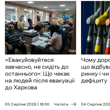
«Евакуйовуйтеся
Чому доро
завчасно, не сидіть до
що відбув
останнього»: Що чекає
ринку і чи
на людей після евакуації
дефіциту
до Харкова
05 Cерпня 2026 | 16:00
Читати
04 Cерпня 2026