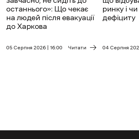
завчасно, не сидіть до
що відбув
останнього»: Що чекає
ринку і чи
на людей після евакуації
дефіциту
до Харкова
05 Cерпня 2026 | 16:00
Читати
04 Cерпня 2026