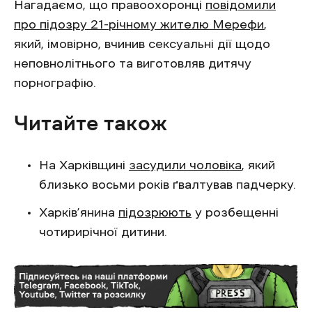
Нагадаємо, що правоохоронці
повідомили
про підозру 21-річному жителю Мерефи
,
який, імовірно, вчинив сексуальні дії щодо
неповнолітнього та виготовляв дитячу
порнографію.
Читайте також
На Харківщині
засудили чоловіка
, який
близько восьми років ґвалтував падчерку.
Харків’янина
підозрюють
у розбещенні
чотирирічної дитини.