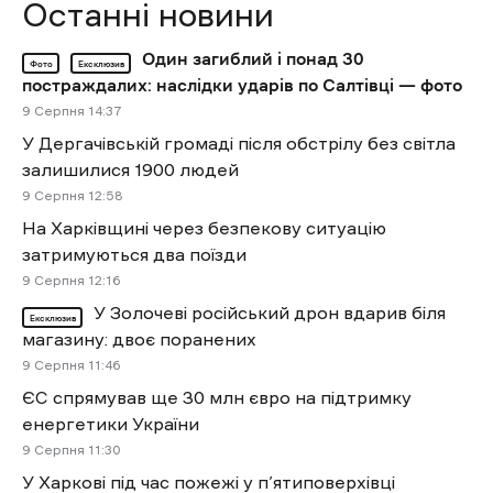
Останні новини
Один загиблий і понад 30
Фото
Ексклюзив
постраждалих: наслідки ударів по Салтівці — фото
9 Cерпня 14:37
У Дергачівській громаді після обстрілу без світла
залишилися 1900 людей
9 Cерпня 12:58
На Харківщині через безпекову ситуацію
затримуються два поїзди
9 Cерпня 12:16
У Золочеві російський дрон вдарив біля
Ексклюзив
магазину: двоє поранених
9 Cерпня 11:46
ЄС спрямував ще 30 млн євро на підтримку
енергетики України
9 Cерпня 11:30
У Харкові під час пожежі у п’ятиповерхівці