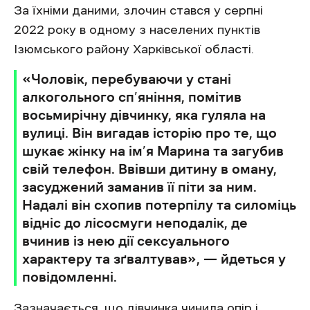
За їхніми даними, злочин стався у серпні
2022 року в одному з населених пунктів
Ізюмського району Харківської області.
«Чоловік, перебуваючи у стані
алкогольного сп’яніння, помітив
восьмирічну дівчинку, яка гуляла на
вулиці. Він вигадав історію про те, що
шукає жінку на ім’я Марина та загубив
свій телефон. Ввівши дитину в оману,
засуджений заманив її піти за ним.
Надалі він схопив потерпілу та силоміць
відніс до лісосмуги неподалік, де
вчинив із нею дії сексуального
характеру та зґвалтував», — йдеться у
повідомленні.
Зазначається, що дівчинка чинила опір і