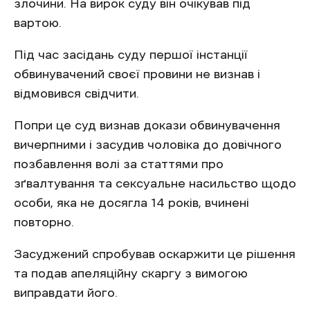
злочини. На вирок суду він очікував під
вартою.
Під час засідань суду першої інстанції
обвинувачений своєї провини не визнав і
відмовився свідчити.
Попри це суд визнав докази обвинувачення
вичерпними і засудив чоловіка до довічного
позбавлення волі за статтями про
зґвалтування та сексуальне насильство щодо
особи, яка не досягла 14 років, вчинені
повторно.
Засуджений спробував оскаржити це рішення
та подав апеляційну скаргу з вимогою
виправдати його.