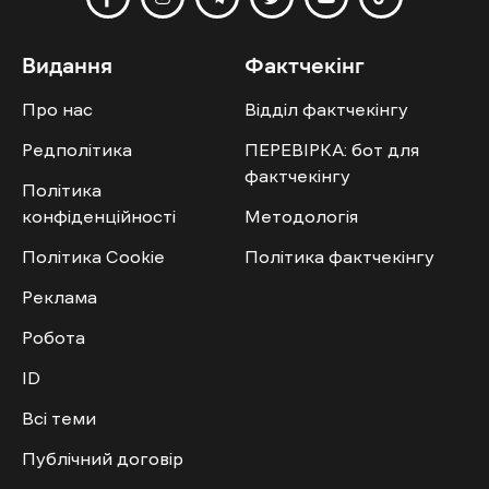
Видання
Фактчекінг
Про нас
Відділ фактчекінгу
Редполітика
ПЕРЕВІРКА: бот для
фактчекінгу
Політика
конфіденційності
Методологія
Політика Cookie
Політика фактчекінгу
Реклама
Робота
ID
Всі теми
Публічний договір