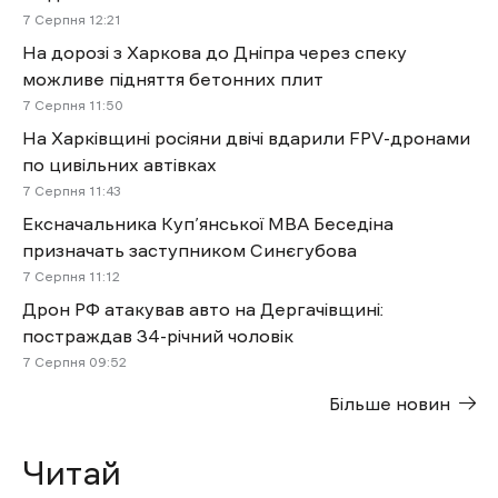
7 Cерпня 12:21
На дорозі з Харкова до Дніпра через спеку
можливе підняття бетонних плит
7 Cерпня 11:50
На Харківщині росіяни двічі вдарили FPV-дронами
по цивільних автівках
7 Cерпня 11:43
Ексначальника Куп’янської МВА Беседіна
призначать заступником Синєгубова
7 Cерпня 11:12
Дрон РФ атакував авто на Дергачівщині:
постраждав 34-річний чоловік
7 Cерпня 09:52
Більше новин
Читай