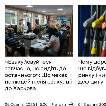
«Евакуйовуйтеся
Чому доро
завчасно, не сидіть до
що відбув
останнього»: Що чекає
ринку і чи
на людей після евакуації
дефіциту
до Харкова
05 Cерпня 2026 | 16:00
Читати
04 Cерпня 2026