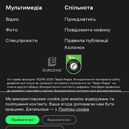
Мультимедіа
Спільнота
Відео
Приєднатись
Фото
Повідомити новину
Спецпроєкти
Правила публікації
Колонок
Усі права захищені. ©2016-2026. Ґвара Медіа. Використання матеріалів сайту
дозволяється лише за наявності активного посилання на “Ґвара Медіа” не
нижче другого абзацу. Використання контенту цифрових платформ дозволено
за наявності текстового підпису. Використання контенту для документальних
фільмів та інтегрованих продуктів дозволяється за умови отримання
схвалення від редакції.
Ми використовуємо cookie для аналізу відвідувань та
поліпшення контенту. Ваша згода допомагає нам бути
Суб’єкт у сфері онлайн-медіа; ідентифікатор медіа – R40-01353. Поштова
адреса: ГО «Ґвара Медіа», 61057, Харків, вул. Гоголя, 14, абонентська скринька
кращими. Детальніше — у
Політиці cookie
.
№7400
Підкинь нам тему на пошту – hello@gwaramedia.com
Прийняти всі
Відхилити всі
Модернізація сайту: