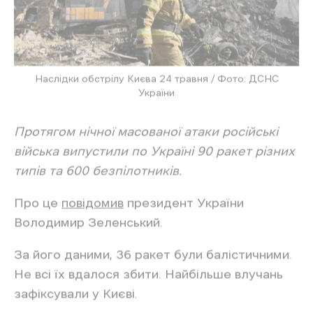
автомобілю у селищі Слатине Дергачівської
громади. Постраждав чоловік.
Також 22 травня російські
війська
атакували
цивільний автомобіль у
селищі Золочів Богодухівського району
Харківської області.
Читайте також
Блогер
отримав
15 років тюрми за
наведення ударів по Куп’янську