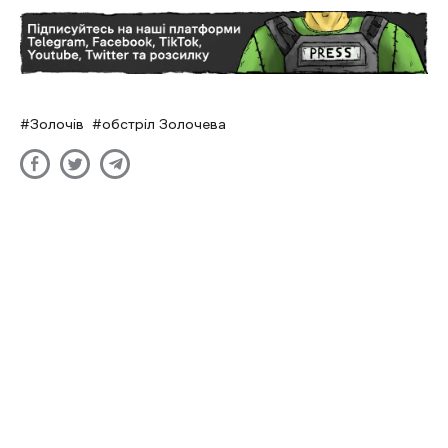
Золочів
обстріл Золочева
Росіяни випустили 90 ракет та
600 дронів по Україні за ніч
Дар'я Левченко
- 24 Травня 2026 | 12:21