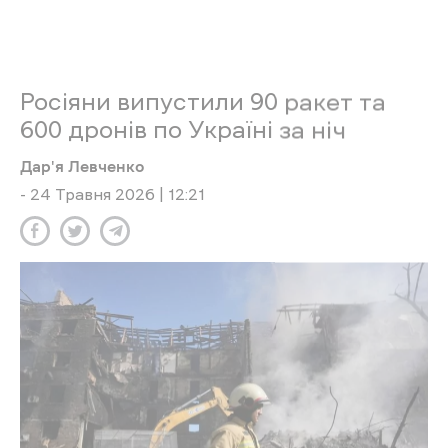
не залишалось без наслідків. Сьогодні
кожен у світі, хто не промовчить, хто
допомагатиме Україні, є захисником
життя», — написав Зеленський.
Нагадаємо, вранці 23 травня російський
безпілотник невстановленого
типу
атакував
автомобіль ВАЗ. Загинула
жінка, її син отримав поранення.
Увечері 22 травня російський FPV-
дрон
атакував
легковий автомобіль на дорозі
у селі Гороховатка Борівської громади, який
рухався у напрямку Борової. Двоє людей
загинули.
Вдень 22 травня російські
війська
вдарили
безпілотником по цивільному